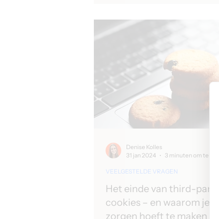
Denise Kolles
31 jan 2024
3 minuten om te lez
VEELGESTELDE VRAGEN
Het einde van third-part
cookies – en waarom je j
zorgen hoeft te maken