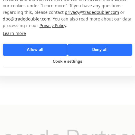
experimenten uitgevoerd met GA4. Lees nu
our cookies under "Learn more". If you have any questions
n voor het
wat er is veranderd en wat de impact daarvan is.
regarding this, please contact
privacy@tradedoubler.com
or
dpo@tradedoubler.com
. You can also read more about our data
 is een
processing in our
Privacy Policy
.
Learn more
Allow all
Deny all
Cookie settings