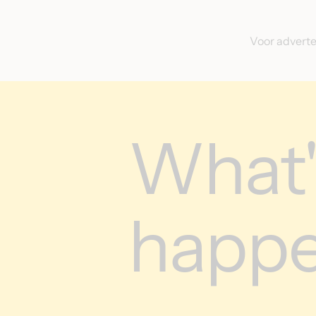
Voor advert
What'
happe