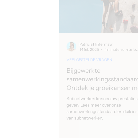
Patricia Hintermayr
14 feb 2025
4 minuten om te le
VEELGESTELDE VRAGEN
Bijgewerkte
samenwerkingsstandaar
Ontdek je groeikansen m
subnetwerken!
Subnetwerken kunnen uw prestaties
geven. Lees meer over onze
samenwerkingsstandaard en duik in 
van subnetwerken.