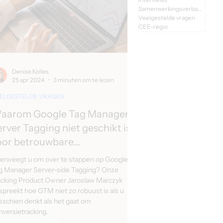
Samenwerkingsverbanden
Veelgestelde vragen
CEE-regio
Denise Kolles
25 apr 2024
3 minuten om te lezen
ELGESTELDE VRAGEN
aarom Google Tag Manager
erver Tagging niet geschikt is
oor betrouwbare
onversietracking
erweegt u om over te stappen op Google
g Manager Server-side Tagging? Onze
acking Product Owner Jaroslaw Marczyk
spreekt hoe GTM niet zo robuust is als u
sschien denkt als het gaat om
nversietracking.