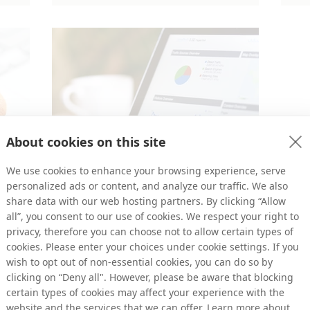
About cookies on this site
We use cookies to enhance your browsing experience, serve
personalized ads or content, and analyze our traffic. We also
share data with our web hosting partners. By clicking “Allow
Denise Kolles
all”, you consent to our use of cookies. We respect your right to
en
17 aug 2023
4 minuten om te lezen
privacy, therefore you can choose not to allow certain types of
VEELGESTELDE VRAGEN
cookies. Please enter your choices under cookie settings. If you
wish to opt out of non-essential cookies, you can do so by
y
Google analytics 4
clicking on “Deny all". However, please be aware that blocking
e geen
Nu Google marketeers dwingt om over te
certain types of cookies may affect your experience with the
stappen op Google Analytics 4, hebben we
website and the services that we can offer. Learn more about