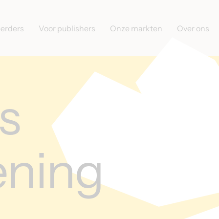
eerders
Voor publishers
Onze markten
Over ons
s
ning