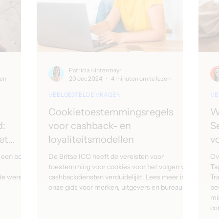
Patricia Hintermayr
zen
20 dec 2024
4 minuten om te lezen
VEELGESTELDE VRAGEN
VE
Cookietoestemmingsregels
W
d:
voor cashback- en
S
et
loyaliteitsmodellen
v
c
 een boost
De Britse ICO heeft de vereisten voor
Ov
toestemming voor cookies voor het volgen van
Ta
de wereld
cashbackdiensten verduidelijkt. Lees meer in
Tr
onze gids voor merken, uitgevers en bureaus.
be
mi
co