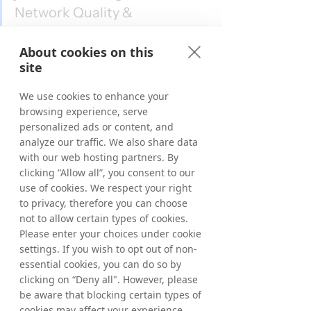
Network Quality & 
Compliance Manager bij 
Tradedoubler
About cookies on this
site
We use cookies to enhance your
browsing experience, serve
personalized ads or content, and
analyze our traffic. We also share data
with our web hosting partners. By
clicking “Allow all”, you consent to our
use of cookies. We respect your right
to privacy, therefore you can choose
not to allow certain types of cookies.
Please enter your choices under cookie
settings. If you wish to opt out of non-
essential cookies, you can do so by
clicking on “Deny all". However, please
be aware that blocking certain types of
cookies may affect your experience