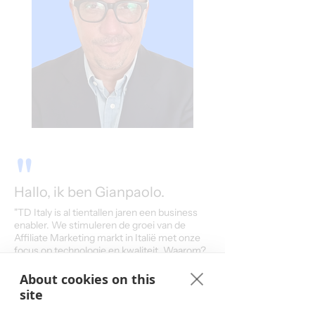
"
Hallo, ik ben Gianpaolo.
"TD Italy is al tientallen jaren een business
enabler. We stimuleren de groei van de
Affiliate Marketing markt in Italië met onze
focus op technologie en kwaliteit. Waarom?
Omdat we altijd de relatie tussen onze
partners beschermen, of het nu
About cookies on this
adverteerders, agencies of publishers zijn."
site
Gianpaolo Vincenzi