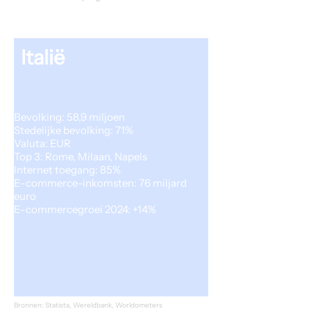
Italië
Bevolking: 58,9 miljoen
Stedelijke bevolking: 71%
Valuta: EUR
Top 3: Rome, Milaan, Napels
Internet toegang: 85%
E-commerce-inkomsten: 76 miljard
euro
E-commercegroei 2024: +14%
Bronnen: Statista, Wereldbank, Worldometers