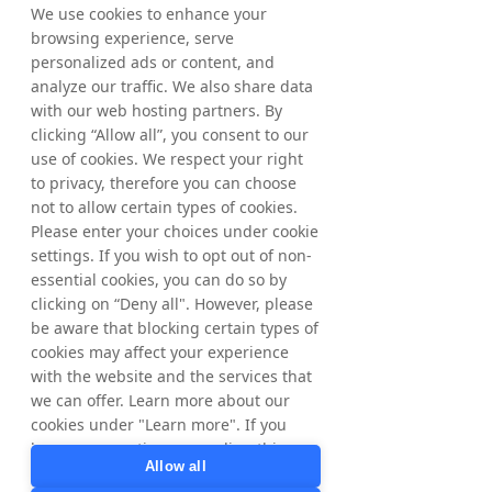
We use cookies to enhance your
Algemeen directeur Tradedoubler Italië
browsing experience, serve
personalized ads or content, and
analyze our traffic. We also share data
with our web hosting partners. By
Wat er gebeurt op onze
clicking “Allow all”, you consent to our
sociale kanalen
use of cookies. We respect your right
to privacy, therefore you can choose
not to allow certain types of cookies.
Please enter your choices under cookie
settings. If you wish to opt out of non-
essential cookies, you can do so by
clicking on “Deny all". However, please
be aware that blocking certain types of
cookies may affect your experience
with the website and the services that
we can offer. Learn more about our
cookies under "Learn more". If you
have any questions regarding this,
Allow all
please contact