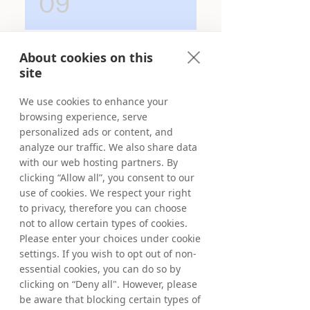
09
e restrizioni specifiche
risorse ai partner per
all'interno della piattaforma
promuovere efficacemente
per garantire che il tuo
i tuoi prodotti.
Come vengono gestiti i
About cookies on this
brand sia promosso in
pagamenti ai publisher?
site
modo appropriato. La
piattaforma ti consente di
We use cookies to enhance your
personalizzare queste
Tradedoubler automatizza i
10
browsing experience, serve
impostazioni per allinearle
pagamenti dei partner,
personalized ads or content, and
agli standard e alla
garantendo accuratezza e
analyze our traffic. We also share data
strategia di marketing del
puntualità. Puoi monitorare
with our web hosting partners. By
Come posso ottimizzare
tuo brand.
le pianificazioni dei
clicking “Allow all”, you consent to our
le mie campagne?
pagamenti e visualizzare le
use of cookies. We respect your right
cronologie delle transazioni
to privacy, therefore you can choose
not to allow certain types of cookies.
direttamente dal tuo
Per ottimizzare le tue
11
Please enter your choices under cookie
account. La piattaforma
campagne, esamina
settings. If you wish to opt out of non-
semplifica la gestione
regolarmente i report sulle
essential cookies, you can do so by
finanziaria, così puoi
prestazioni per identificare
clicking on “Deny all". However, please
Che tipo di supporto
concentrarti sui risultati.
i partner e le strategie più
be aware that blocking certain types of
offre Tradedoubler?
performanti. Adatta la