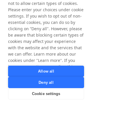
not to allow certain types of cookies.
Please enter your choices under cookie
settings. If you wish to opt out of non-
essential cookies, you can do so by
clicking on “Deny all". However, please
be aware that blocking certain types of
cookies may affect your experience
with the website and the services that
we can offer. Learn more about our
cookies under "Learn more". If you
"
have any questions regarding this,
Allow all
please contact
Ciao, sono Soraya
privacy@tradedoubler.com
or
Deny all
dpo@tradedoubler.com
. You can also
Ci piacerebbe essere il tuo partner di
read more about our data processing
Cookie settings
performance preferito in Spagna, Portogallo
in our
Privacy Policy
.
e America Latina. Il nostro scopo è creare
Learn more
valore per il tuo brand con affiliate marketing,
lead generation, influencer marketing,
content marketing e altre strategie digitali
che ti aiuteranno a far crescere e potenziare
il tuo business.