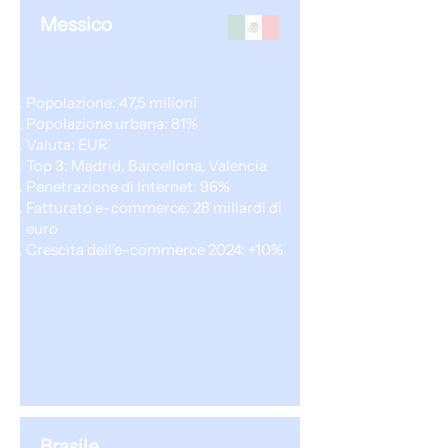
Messico
Popolazione: 47,5 milioni
Popolazione urbana: 81%
Valuta: EUR
Top 3: Madrid, Barcellona, Valencia
Penetrazione di Internet: 96%
Fatturato e-commerce: 28 miliardi di
euro
Crescita dell'e-commerce 2024: +10%
Brasile