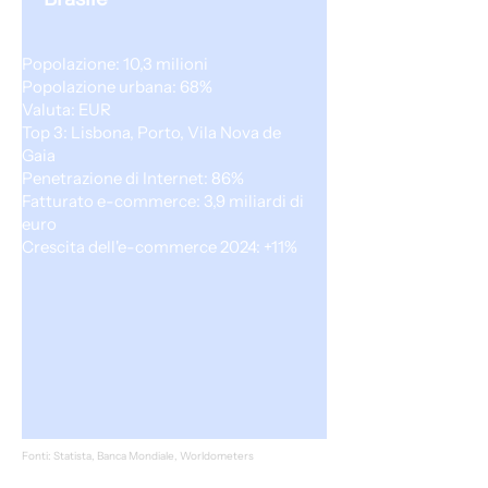
Popolazione: 10,3 milioni
Popolazione urbana: 68%
Valuta: EUR
Top 3: Lisbona, Porto, Vila Nova de
Gaia
Penetrazione di Internet: 86%
Fatturato e-commerce: 3,9 miliardi di
euro
Crescita dell'e-commerce 2024: +11%
Fonti: Statista, Banca Mondiale, Worldometers