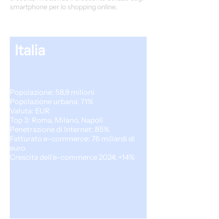
smartphone per lo shopping online.
Italia
Popolazione: 58,9 milioni
Popolazione urbana: 71%
Valuta: EUR
Top 3: Roma, Milano, Napoli
Penetrazione di Internet: 85%
Fatturato e-commerce: 76 miliardi di
euro
Crescita dell'e-commerce 2024: +14%