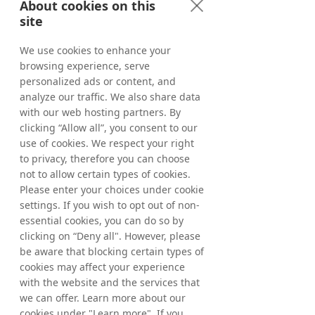
About cookies on this
site
We use cookies to enhance your
browsing experience, serve
personalized ads or content, and
analyze our traffic. We also share data
with our web hosting partners. By
clicking “Allow all”, you consent to our
"
use of cookies. We respect your right
to privacy, therefore you can choose
not to allow certain types of cookies.
Ciao, sono Gianpaolo.
Please enter your choices under cookie
"Tradedoubler Italia è un facilitatore di
settings. If you wish to opt out of non-
business da decenni. Abbiamo guidato la
essential cookies, you can do so by
crescita del mercato del Partner Marketing in
clicking on “Deny all". However, please
Italia con la massima attenzione alla
tecnologia e alla qualità. Perché? Perché
be aware that blocking certain types of
proteggiamo sempre la relazione tra i nostri
cookies may affect your experience
partner, che siano Brand, Agenzie o
with the website and the services that
Publisher."
we can offer. Learn more about our
Gianpaolo Vincenzi
cookies under "Learn more". If you