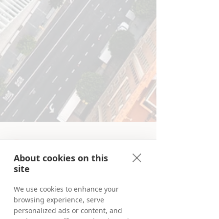
About cookies on this
site
We use cookies to enhance your
Denise Kolles
browsing experience, serve
28 sty
4 minut(y) czytania
personalized ads or content, and