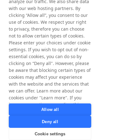
analyze our traffic. We also share data
Tradedoubler PVN - prywatna sieć
with our web hosting partners. By
afiliacyjna
clicking “Allow all”, you consent to our
Tradedoubler PVN to prywatna sieć afiliacyjna white-label,
use of cookies. We respect your right
która pozwala markom i agencjom uruchomić własny
to privacy, therefore you can choose
program partnerski z pełną kontrolą i raportowaniem.
not to allow certain types of cookies.
Please enter your choices under cookie
settings. If you wish to opt out of non-
essential cookies, you can do so by
clicking on “Deny all". However, please
be aware that blocking certain types of
cookies may affect your experience
with the website and the services that
we can offer. Learn more about our
cookies under "Learn more". If you
have any questions regarding this,
Allow all
please contact
privacy@tradedoubler.com
or
Deny all
dpo@tradedoubler.com
. You can also
read more about our data processing
Cookie settings
in our
Privacy Policy
.