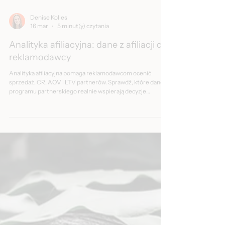
Denise Kolles
16 mar
5 minut(y) czytania
Analityka afiliacyjna: dane z afiliacji dla
reklamodawcy
Analityka afiliacyjna pomaga reklamodawcom ocenić
sprzedaż, CR, AOV i LTV partnerów. Sprawdź, które dane z
programu partnerskiego realnie wspierają decyzje
biznesowe.