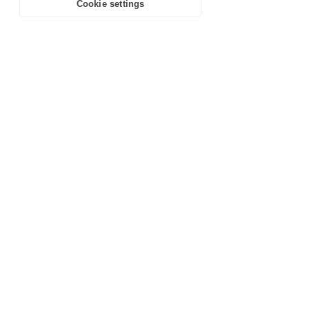
Cookie settings
in our
Privacy Policy
.
Learn more