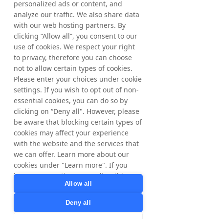
personalized ads or content, and
pubbliche ai sensi del Regolamento UE sugli 
analyze our traffic. We also share data
abusi di mercato e dello Swedish Securities 
Markets Act. Le informazioni sono state 
with our web hosting partners. By
inviate per la pubblicazione, tramite l'agenzia 
clicking “Allow all”, you consent to our
delle persone di contatto indicate sopra, alle 
use of cookies. We respect your right
08.00 CET del 18 luglio 2019. I dati numerici 
to privacy, therefore you can choose
tra parentesi si riferiscono ai periodi 
not to allow certain types of cookies.
corrispondenti nel 2018, salvo diversa 
Please enter your choices under cookie
indicazione. Potrebbero verificarsi 
settings. If you wish to opt out of non-
differenze di arrotondamento.
essential cookies, you can do so by
clicking on “Deny all". However, please
Download the English Report
be aware that blocking certain types of
cookies may affect your experience
with the website and the services that
Download the Swedish Report
we can offer. Learn more about our
< Previous
cookies under "Learn more". If you
Next >
have any questions regarding this,
Allow all
please contact
privacy@tradedoubler.com
or
Deny all
dpo@tradedoubler.com
. You can also
read more about our data processing