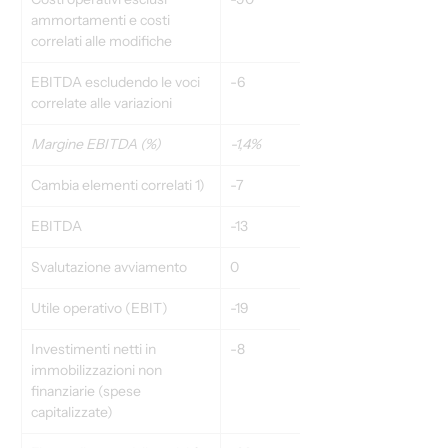
ammortamenti e costi 
correlati alle modifiche
EBITDA escludendo le voci 
-6
4
correlate alle variazioni
Margine EBITDA (%)
-1,4%
0,9%
Cambia elementi correlati 1)
-7
-12
EBITDA
-13
-9
Svalutazione avviamento
0
0
Utile operativo (EBIT)
-19
-14
Investimenti netti in 
-8
-3
immobilizzazioni non 
finanziarie (spese 
capitalizzate)