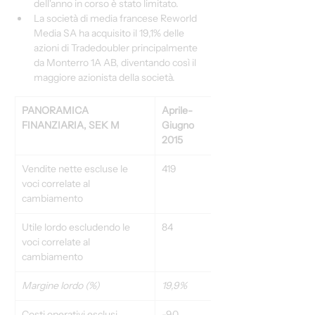
dell'anno in corso è stato limitato.
La società di media francese Reworld 
Media SA ha acquisito il 19,1% delle 
azioni di Tradedoubler principalmente 
da Monterro 1A AB, diventando così il 
maggiore azionista della società.
PANORAMICA 
Aprile-
Aprile-
FINANZIARIA, SEK M
Giugno 
Giugno 
2015
2014
Vendite nette escluse le 
419
411
voci correlate al 
cambiamento
Utile lordo escludendo le 
84
91
voci correlate al 
cambiamento
Margine lordo (%)
19,9%
22,1%
Costi operativi esclusi 
-90
-87