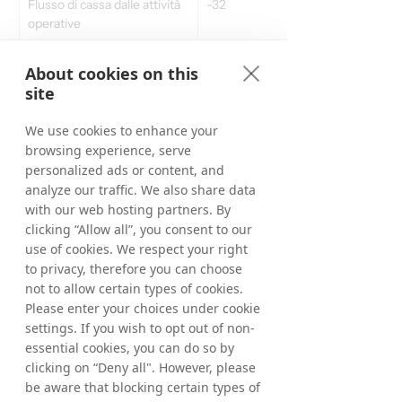
Flusso di cassa dalle attività 
-32
-43
operative
Attività liquide inclusi 
323
380
About cookies on this
investimenti finanziari, a 
site
fine periodo
We use cookies to enhance your
Liquidità netta 2), a fine 
77
135
browsing experience, serve
periodo
personalized ads or content, and
analyze our traffic. We also share data
1) Cambiamenti correlati alle voci durante il 
with our web hosting partners. By
secondo trimestre del 2015 che hanno avuto 
clicking “Allow all”, you consent to our
un impatto sulle vendite nette correlate a un 
use of cookies. We respect your right
adeguamento per errori nella fatturazione 
to privacy, therefore you can choose
ricorrente a un grande cliente da metà 2013. 
not to allow certain types of cookies.
I costi correlati ai cambiamenti sono 
Please enter your choices under cookie
principalmente correlati ai pagamenti di 
buonuscita.
settings. If you wish to opt out of non-
2) Investimenti correnti e attività liquide 
essential cookies, you can do so by
meno passività fruttifere di interessi.
clicking on “Deny all". However, please
be aware that blocking certain types of