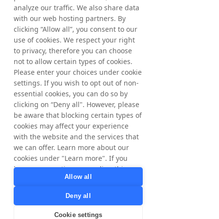
analyze our traffic. We also share data
comportamento dei consumatori 
with our web hosting partners. By
regionali.
clicking “Allow all”, you consent to our
use of cookies. We respect your right
Marketing
 basato sulle 
to privacy, therefore you can choose
prestazioni e misurazione del ROI
not to allow certain types of cookies.
Nel 2024, vi è una crescente 
Please enter your choices under cookie
enfasi sul marketing basato sulle 
settings. If you wish to opt out of non-
prestazioni e sulla misurazione 
essential cookies, you can do so by
del ritorno sull’investimento 
clicking on “Deny all". However, please
(ROI). La piattaforma di 
be aware that blocking certain types of
cookies may affect your experience
Tradedoubler consente alle PMI 
with the website and the services that
di monitorare la performance 
we can offer. Learn more about our
delle loro campagne di 
cookies under "Learn more". If you
affiliazione. Ciò implica l’utilizzo 
have any questions regarding this,
degli strumenti analitici di 
Allow all
please contact
Tradedoubler per misurare 
privacy@tradedoubler.com
or
Deny all
parametri chiave come 
dpo@tradedoubler.com
. You can also
percentuali di clic, tassi di 
read more about our data processing
Cookie settings