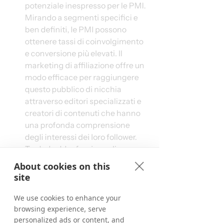
potenziale inespresso per le PMI. 
Mirando a segmenti specifici e 
ben definiti, le PMI possono 
ottenere tassi di coinvolgimento 
e conversione più elevati. Il 
marketing di affiliazione offre un 
modo efficace per raggiungere 
questo pubblico di nicchia 
attraverso editori specializzati e 
creatori di contenuti che hanno 
una profonda comprensione 
degli interessi dei loro follower. 
Tradedoubler fornisce gli 
strumenti e gli approfondimenti 
About cookies on this
necessari per affrontare le 
site
complessità del marketing 
transfrontaliero, inclusa la 
We use cookies to enhance your
localizzazione dei contenuti e la 
browsing experience, serve
personalized ads or content, and
comprensione del 