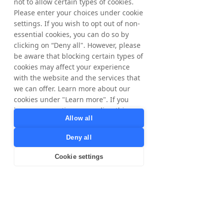
piattaforma è facile da usare e 
not to allow certain types of cookies.
Please enter your choices under cookie
ci consente di aggiornare le 
settings. If you wish to opt out of non-
nostre promozioni in pochi 
essential cookies, you can do so by
clic. Le nostre interazioni con 
clicking on “Deny all". However, please
il team di Tradedoubler sono 
be aware that blocking certain types of
cookies may affect your experience
state ottime poiché ci hanno 
with the website and the services that
fornito supporto e 
we can offer. Learn more about our
suggerimenti informativi 
cookies under "Learn more". If you
ottimizzare le nostre 
have any questions regarding this,
Allow all
please contact
prestazioni."
privacy@tradedoubler.com
or
Ellaine e Antoinette, Business 
Deny all
dpo@tradedoubler.com
. You can also
Development Managers, 
read more about our data processing
Cookie settings
in our
Privacy Policy
.
Goboony
Learn more
Al centro del successo di Grow c'è il 
suo approccio orientato alle 