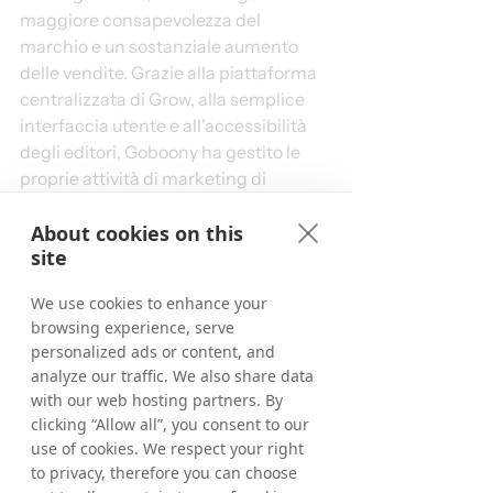
maggiore consapevolezza del 
marchio e un sostanziale aumento 
delle vendite. Grazie alla piattaforma 
centralizzata di Grow, alla semplice 
interfaccia utente e all'accessibilità 
degli editori, Goboony ha gestito le 
proprie attività di marketing di 
affiliazione in modo indipendente, 
ottimizzando le prestazioni e 
About cookies on this
site
razionalizzando le attività. Tutto 
questo pagando solo per i risultati 
We use cookies to enhance your
effettivi.
browsing experience, serve
personalized ads or content, and
"Grow by Tradedoubler offre 
analyze our traffic. We also share data
una panoramica molto chiara 
with our web hosting partners. By
clicking “Allow all”, you consent to our
delle nostre prestazioni e delle 
use of cookies. We respect your right
nostre statistiche. La 
to privacy, therefore you can choose