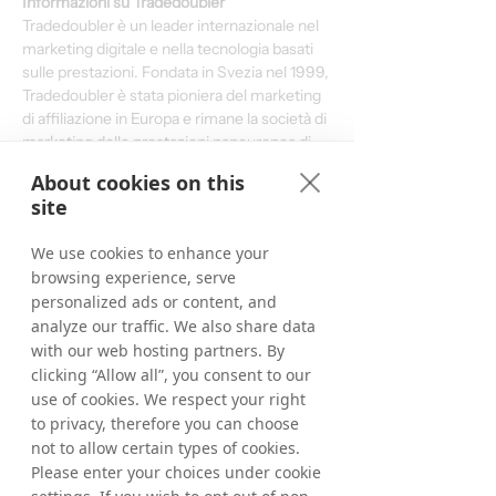
Informazioni su Tradedoubler
Tradedoubler è un leader internazionale nel 
marketing digitale e nella tecnologia basati 
sulle prestazioni. Fondata in Svezia nel 1999, 
Tradedoubler è stata pioniera del marketing 
di affiliazione in Europa e rimane la società di 
marketing delle prestazioni paneuropea di 
maggior successo, che unisce intuizioni 
About cookies on this
strategiche internazionali con competenze 
site
dettagliate nel paese. Aiuta 2.000 
inserzionisti a raggiungere i loro obiettivi 
We use cookies to enhance your
aziendali attraverso la sua rete di alta qualità 
browsing experience, serve
di 140.000 editori ed è stata la prima a offrire 
personalized ads or content, and
un'offerta integrata di e- e m-commerce per 
analyze our traffic. We also share data
aiutare gli inserzionisti a estendere i loro 
with our web hosting partners. By
programmi online agli utenti sui dispositivi 
mobili.
clicking “Allow all”, you consent to our
use of cookies. We respect your right
Tradedoubler si impegna a collaborare 
to privacy, therefore you can choose
strettamente con ogni cliente, aiutandolo a 
not to allow certain types of cookies.
generare fatturato e ad avere successo su 
Please enter your choices under cookie
scala nazionale e internazionale. Tra gli 