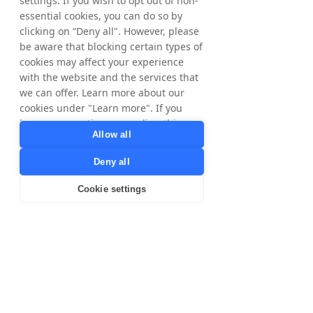
settings. If you wish to opt out of non-
inserzionisti di Tradedoubler ci sono 
essential cookies, you can do so by
American Express, ClubMed, Disney, 
clicking on “Deny all". However, please
Expedia e CDON. Le azioni sono quotate su 
be aware that blocking certain types of
Nasdaq OMX sullo Stockholm Exchange. 
cookies may affect your experience
Ulteriori informazioni sono disponibili su 
with the website and the services that
www.tradedoubler.com
we can offer. Learn more about our
cookies under "Learn more". If you
have any questions regarding this,
Download the English Press Release
Allow all
please contact
privacy@tradedoubler.com
or
Deny all
Download the Swedish Press Release
dpo@tradedoubler.com
. You can also
read more about our data processing
Cookie settings
< Previous
Next >
in our
Privacy Policy
.
Learn more