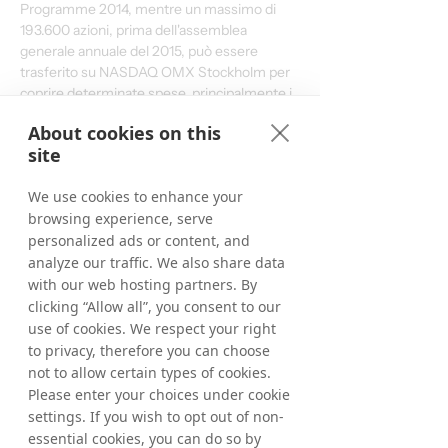
Programme 2014, mentre un massimo di 
193.600 azioni, prima dell'assemblea 
generale annuale del 2015, può essere 
trasferito su NASDAQ OMX Stockholm per 
coprire determinate spese, principalmente i 
contributi previdenziali.
About cookies on this
site
Per i dettagli completi di ciascuna proposta 
adottata dall'assemblea generale annuale, 
We use cookies to enhance your
fare riferimento a 
www.tradedoubler.com
 .
browsing experience, serve
Per ulteriori informazioni, contattare:
personalized ads or content, and
Matthias Stadelmeyer, Presidente e CEO ad 
analyze our traffic. We also share data
interim
with our web hosting partners. By
Telefono: +49 (0)89 2158 72 290
clicking “Allow all”, you consent to our
E-mail: 
use of cookies. We respect your right
matthias.stadelmeyer@tradedoubler.com
to privacy, therefore you can choose
not to allow certain types of cookies.
Informazioni su Tradedoubler
Please enter your choices under cookie
Tradedoubler è un leader internazionale nel 
settings. If you wish to opt out of non-
marketing digitale e nella tecnologia basati 
essential cookies, you can do so by