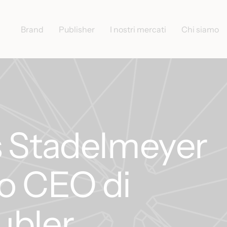
Brand
Publisher
I nostri mercati
Chi siamo
s Stadelmeyer
o CEO di
ubler