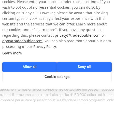
cookies. Please enter your choices under cookie settings. If you
wish to opt out of non-essential cookies, you can do so by
i Tradedoubler nel 2007 e ha ricoperto diverse posizioni di leadership all
clicking on “Deny all". However, please be aware that blocking
of Technology in Germania, Regional Director for Market Unit DACH e Vic
certain types of cookies may affect your experience with the
era come Teamleader per Online Marketing presso CANCOM IT Systeme AG
website and the services that we can offer. Learn more about
our cookies under "Learn more". If you have any questions
nuncio devono essere divulgate da Tradedoubler AB ai sensi dello Swedis
regarding this, please contact
privacy@tradedoubler.com
or
knaden). Queste informazioni sono state rilasciate per la pubblicazione
dpo@tradedoubler.com
. You can also read more about our data
processing in our
Privacy Policy
.
Learn more
Allow all
Deny all
Cookie settings
marketing digitale e nella tecnologia basati sulle prestazioni. Fondata in
di affiliazione in Europa e rimane la società di marketing delle prestazio
rategiche internazionali con competenze dettagliate nel paese. Tradedoub
aziendali attraverso la sua rete di alta qualità di 130.000 editori ed è stata 
erce per aiutare gli inserzionisti a estendere i propri programmi online