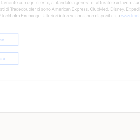
ttamente con ogni cliente, aiutandolo a generare fatturato e ad avere suc
ionisti di Tradedoubler ci sono American Express, ClubMed, Disney, Exped
tockholm Exchange. Ulteriori informazioni sono disponibili su 
www.trad
ase
ase