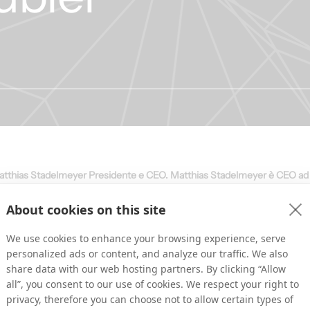
Matthias Stadelmeyer Presidente e CEO. Matthias Stadelmeyer è CEO ad i
About cookies on this site
nsiglio di annunciare che Matthias Stadelmeyer assumerà la carica di CEO
nti durante il periodo in cui ha ricoperto il ruolo di CEO ad interim. Con 
We use cookies to enhance your browsing experience, serve
 Matthias è la persona ideale per portare Tradedoubler a una posizione di 
personalized ads or content, and analyze our traffic. We also
sson, Presidente del Consiglio di Tradedoubler.
share data with our web hosting partners. By clicking “Allow
all”, you consent to our use of cookies. We respect your right to
e la nomina a CEO dell'azienda mi rende molto orgoglioso. Sono entusiasta
privacy, therefore you can choose not to allow certain types of
nda a un nuovo livello", afferma Matthias Stadelmeyer, CEO di Tradedoubler