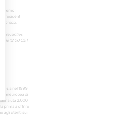
'interno 
e President 
, Monaco.
h Securities 
 alle 12.00 CET 
 Svezia nel 1999, 
ni paneuropea di 
ler aiuta 2.000 
la prima a offrire 
 agli utenti sui 