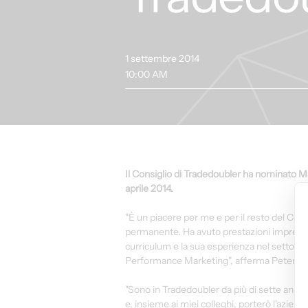
1 settembre 2014
10:00 AM
Il Consiglio di Tradedoubler ha nominato 
aprile 2014.
"È un piacere per me e per il resto del Co
permanente. Ha avuto prestazioni impressiona
curriculum e la sua esperienza nel settore,
Performance Marketing", afferma Peter Lar
"Sono in Tradedoubler da più di sette anni 
e, insieme ai miei colleghi, porterò l'azie