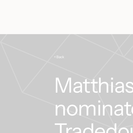
< Back
Matthia
nominat
Tradedo