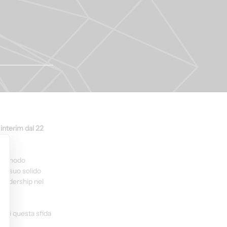
nterim dal 22 
 in modo 
il suo solido 
leadership nel 
 di questa sfida 
.