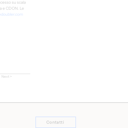
cesso su scala 
ia e CDON. Le 
edoubler.com
Next >
Contatti