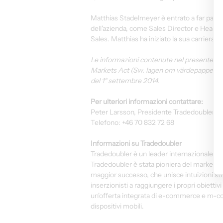
Matthias Stadelmeyer è entrato a far parte d
dell'azienda, come Sales Director e Head 
Sales. Matthias ha iniziato la sua carri
Le informazioni contenute nel presente an
Markets Act (Sw. lagen om värdepappersmar
del 1° settembre 2014.
Per ulteriori informazioni contattare:
Peter Larsson, Presidente Tradedoubler
Telefono: +46 70 832 72 68
Informazioni su Tradedoubler
Tradedoubler è un leader internazionale nel 
Tradedoubler è stata pioniera del marketing 
maggior successo, che unisce intuizioni st
inserzionisti a raggiungere i propri obiettivi 
un'offerta integrata di e-commerce e m-comm
dispositivi mobili.