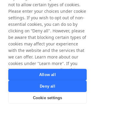
Tradedoubler si impegna a collaborare 
not to allow certain types of cookies.
strettamente con ogni cliente, aiutandolo a 
Please enter your choices under cookie
generare fatturato e ad avere successo su 
settings. If you wish to opt out of non-
scala nazionale e internazionale. Tra gli 
essential cookies, you can do so by
inserzionisti di Tradedoubler ci sono Accor, 
clicking on “Deny all". However, please
Disneyland Paris, Microsoft Store, HP, 
be aware that blocking certain types of
Expedia Group e CDON. Le azioni sono 
cookies may affect your experience
quotate al Nasdaq sullo Stockholm 
with the website and the services that
Exchange. Ulteriori informazioni sono 
disponibili su 
we can offer. Learn more about our
www.tradedoubler.com
cookies under "Learn more". If you
have any questions regarding this,
Allow all
Download the English Press Release
please contact
privacy@tradedoubler.com
or
Deny all
dpo@tradedoubler.com
. You can also
Download the Swedish Press Release
read more about our data processing
Cookie settings
in our
Privacy Policy
.
< Previous
Next >
Learn more