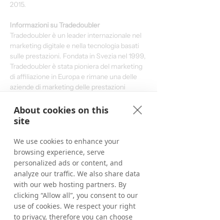
2015.
Informazioni su Tradedoubler
Tradedoubler è un leader internazionale nel 
marketing digitale e nella tecnologia basati 
sulle prestazioni. Fondata in Svezia nel 1999, 
Tradedoubler è stata pioniera del marketing 
di affiliazione in Europa e rimane una delle 
aziende di marketing delle prestazioni 
paneuropee di maggior successo, 
combinando intuizioni strategiche 
About cookies on this
internazionali con competenze dettagliate 
site
nel paese. Aiuta 2.000 inserzionisti a 
raggiungere i loro obiettivi aziendali 
We use cookies to enhance your
attraverso la sua rete di alta qualità di 
browsing experience, serve
140.000 editori ed è stata la prima a offrire 
personalized ads or content, and
un'offerta integrata di e- e m-commerce per 
analyze our traffic. We also share data
aiutare gli inserzionisti a estendere i loro 
with our web hosting partners. By
programmi online agli utenti sui dispositivi 
clicking “Allow all”, you consent to our
mobili.
use of cookies. We respect your right
to privacy, therefore you can choose