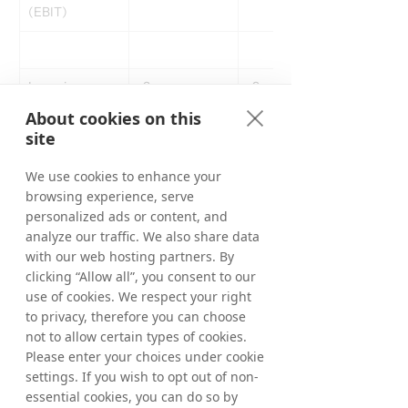
(EBIT)
Inversiones 
-3
-9
netas en 
About cookies on this
activos fijos
site
Flujo de 
-43
17
We use cookies to enhance your
efectivo de las 
browsing experience, serve
actividades 
personalized ads or content, and
operativas
analyze our traffic. We also share data
with our web hosting partners. By
Activos 
380
167
clicking “Allow all”, you consent to our
líquidos, 
incluidas 
use of cookies. We respect your right
inversiones 
to privacy, therefore you can choose
financieras, al 
not to allow certain types of cookies.
final del período
Please enter your choices under cookie
settings. If you wish to opt out of non-
Efectivo neto1, 
135
167
essential cookies, you can do so by