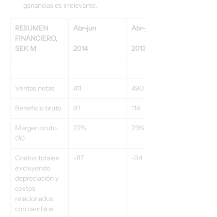
ganancias es irrelevante.
RESUMEN 
Abr-jun
Abr-jun
FINANCIERO, 
SEK M
2014
2013
Ventas netas
411
490
Beneficio bruto
91
114
Margen bruto 
22%
23%
(%)
Costos totales 
-87
-94
excluyendo 
depreciación y 
costos 
relacionados 
con cambios