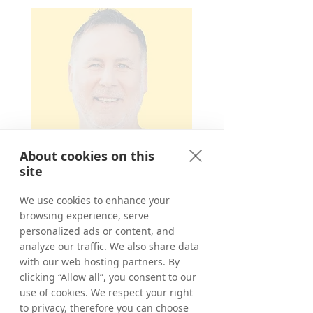
About cookies on this
site
We use cookies to enhance your
browsing experience, serve
"
personalized ads or content, and
analyze our traffic. We also share data
with our web hosting partners. By
Hola soy Derek,
clicking “Allow all”, you consent to our
use of cookies. We respect your right
¡Bienvenidos al Reino Unido, Irlanda y USA.!
to privacy, therefore you can choose
Mi gran equipo y yo estamos 100 %