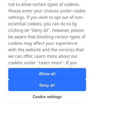
not to allow certain types of cookies.
concentrados en hacer crecer tu negocio y
conectarlo con los mejores partners para
Please enter your choices under cookie
aumentar tus ventas.
settings. If you wish to opt out of non-
essential cookies, you can do so by
Con excelencia operativa, dedicación, trabajo
clicking on “Deny all". However, please
duro y una estrategia de crecimiento a
be aware that blocking certain types of
medida, impulsaremos el performance del
cookies may affect your experience
partner marketing en nuestros mercados y
with the website and the services that
en todo el mundo. Ponte en contacto con
nosotros para ver cómo podemos elevar tus
we can offer. Learn more about our
ventas online a un nivel superior.
cookies under "Learn more". If you
have any questions regarding this,
Subvención Derek
Allow all
please contact
VP Operations & General Manager
privacy@tradedoubler.com
or
Tradedoubler UK & US
Deny all
dpo@tradedoubler.com
. You can also
read more about our data processing
Cookie settings
in our
Privacy Policy
.
Qué pasa en nuestras redes
Learn more
sociales