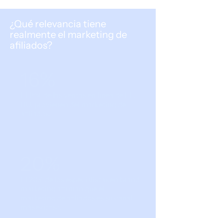
¿Qué relevancia tiene
realmente el marketing de
afiliados?
16%
El 16% de las ventas en línea de EE.
UU. provienen del marketing de
afiliados.
20%
El 20% de los especialistas en brand
marketing afirman que el
marketing de afiliados es su canal
más exitoso.