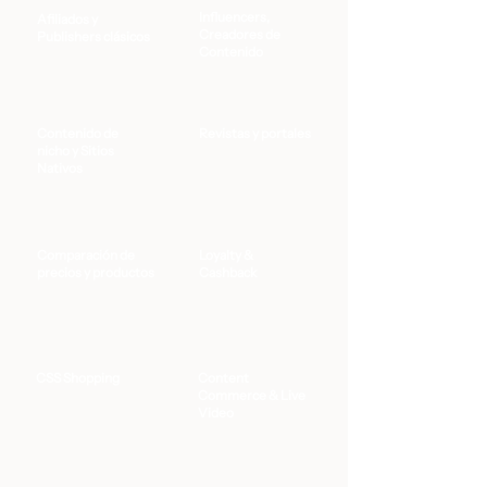
Influencers,
Afiliados y
Creadores de
Publishers clásicos
Contenido
Contenido de
Revistas y portales
nicho y Sitios
Nativos
Comparación de
Loyalty &
precios y productos
Cashback
CSS Shopping
Content
Commerce & Live
Video