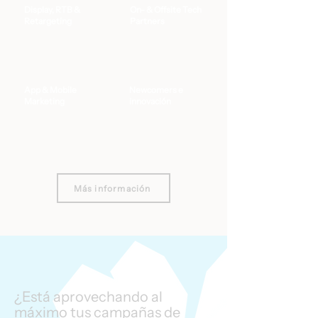
Display, RTB &
On- & Offsite Tech
Retargeting
Partners
App & Mobile
Newcomers e
Marketing
innovación
Más información
¿Está aprovechando al
máximo tus campañas de