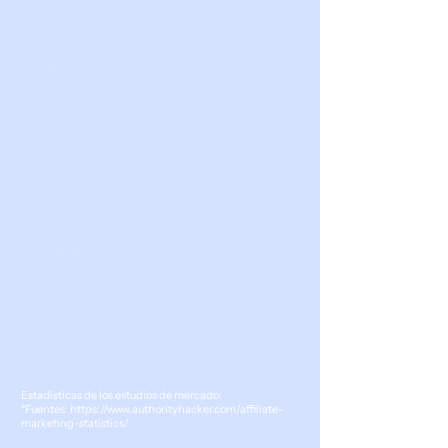
28
Billones
Se estima que el Partner Marketing
global crecerá de 17 billones USD en
2023 a 28 billones USD en 2027.
4x
Las búsquedas en Google de
marketing de afiliados se han
cuadriplicado entre 2020 y 2023.
Estadísticas de los estudios de mercado:
*Fuentes:
https://www.authorityhacker.com/affiliate-
marketing-statistics/