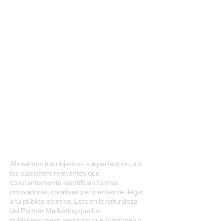
bajo su propio riesgo
Los publishers y creadores
se centran en el contenido
bajo su propio riesgo
financiero.
Alineamos tus objetivos a la perfección con
los publishers relevantes que
constantemente identifican formas
innovadoras, creativas y eficientes de llegar
a tu público objetivo. Está en la naturaleza
del Partner Marketing que los
publsihers crean negocios que funcionen y