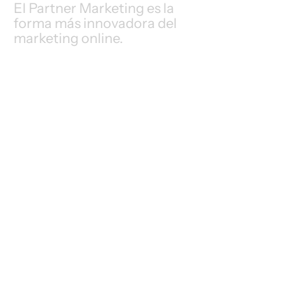
El Partner Marketing es la
Regular
forma más innovadora del
marketing online.
level of
Performance
based
Sales
Tech & AI savy Publishers
Los publishers actúan