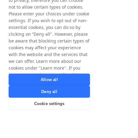
Visita las páginas web de nuestros
to privacy, therefore you can choose
mercados locales para obtener más
not to allow certain types of cookies.
información específica y conocer a
Please enter your choices under cookie
nuestros equipos locales.
settings. If you wish to opt out of non-
essential cookies, you can do so by
clicking on “Deny all". However, please
Países
Reino
be aware that blocking certain types of
Nórdicos
Unido
cookies may affect your experience
with the website and the services that
we can offer. Learn more about our
cookies under "Learn more". If you
Francia
Polonia
have any questions regarding this,
Allow all
please contact
privacy@tradedoubler.com
or
Deny all
dpo@tradedoubler.com
. You can also
read more about our data processing
Cookie settings
Australia
España
in our
Privacy Policy
.
Learn more