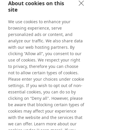
About cookies on this
site
We use cookies to enhance your
browsing experience, serve
personalized ads or content, and
analyze our traffic. We also share data
with our web hosting partners. By
clicking “Allow all”, you consent to our
use of cookies. We respect your right
to privacy, therefore you can choose
not to allow certain types of cookies.
Please enter your choices under cookie
Xaviera Gómez Sierralta
settings. If you wish to opt out of non-
Digital Commerce​
essential cookies, you can do so by
clicking on “Deny all". However, please
"Tradedoubler PVN ofrece una
be aware that blocking certain types of
forma muy sencilla de crear y
cookies may affect your experience
compartir campañas con los
with the website and the services that
publishers. Nos permite optimizar
we can offer. Learn more about our
nuestras estrategias globales de