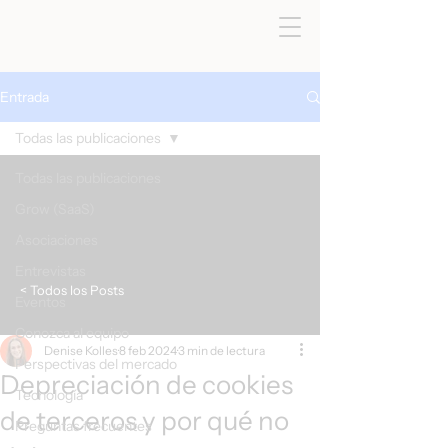
Entrada
Todas las publicaciones
Todas las publicaciones
Grow (SaaS)
Asociaciones
Entrevistas
< Todos los Posts
Eventos
Conozca al equipo
Denise Kolles
8 feb 2024
3 min de lectura
Perspectivas del mercado
Depreciación de cookies
Tecnología
de terceros y por qué no
Preguntas frecuentes