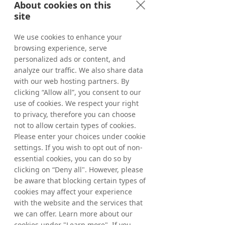
About cookies on this
de forma natural a través de la 
site
Tracking Library y no requieren 
configuración adicional. Los métodos 
We use cookies to enhance your
deterministas, como las direcciones 
browsing experience, serve
de correo electrónico cifradas, 
personalized ads or content, and
proporcionan una forma sólida y 
analyze our traffic. We also share data
fiable de realizar un seguimiento de 
with our web hosting partners. By
los usuarios en diferentes 
clicking “Allow all”, you consent to our
dispositivos. Se trata de una métrica 
use of cookies. We respect your right
cada vez más valiosa con la evolución 
to privacy, therefore you can choose
not to allow certain types of cookies.
de los smartphones y otros 
Please enter your choices under cookie
dispositivos preparados para Internet.
settings. If you wish to opt out of non-
essential cookies, you can do so by
Teniendo en cuenta lo anterior, 
clicking on “Deny all". However, please
seguimos confiando en que los 
be aware that blocking certain types of
cambios de este año no afectarán 
cookies may affect your experience
negativamente a nuestro tracking y 
with the website and the services that
que podremos seguir proporcionando 
we can offer. Learn more about our
informes de ventas precisos y fiables 
cookies under "Learn more". If you