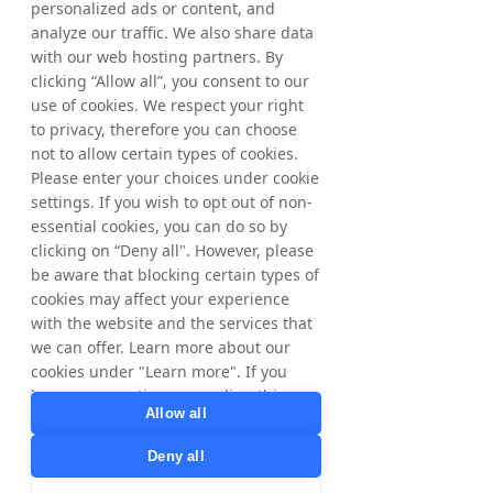
personalized ads or content, and
solo ha sido posible gracias a una 
analyze our traffic. We also share data
colaboración muy estrecha entre todos 
nuestros equipos y nuestros clientes y 
with our web hosting partners. By
socios y al alto compromiso de todos los 
clicking “Allow all”, you consent to our
empleados, algo que considero destacable y 
use of cookies. We respect your right
por lo que estoy agradecido”.
to privacy, therefore you can choose
not to allow certain types of cookies.
Please enter your choices under cookie
Información del contacto
settings. If you wish to opt out of non-
Matthias Stadelmeyer, presidente y director 
essential cookies, you can do so by
ejecutivo
clicking on “Deny all". However, please
Teléfono: +46 8 405 08 00
be aware that blocking certain types of
cookies may affect your experience
Viktor Wågström, director financiero
with the website and the services that
Teléfono: +46 8 405 08 00
we can offer. Learn more about our
cookies under "Learn more". If you
Correo electrónico: 
ir@tradedoubler.com
have any questions regarding this,
Allow all
please contact
privacy@tradedoubler.com
or
Otra información
Deny all
dpo@tradedoubler.com
. You can also
Esta información es información que 
read more about our data processing