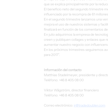
que se explica principalmente por la reduc
El beneficio neto del segundo trimestre me
influenciado por la recompra de 61 millone
En el segundo trimestre lanzamos una versi
mejora el uso de nuestros sistemas y facilit
finalizará en función de los comentarios d
En julio adquirimos la empresa de tecnolog
creen y publiquen collages y enlaces que 
aumentar nuestro negocio con influencers 
En los próximos trimestres seguiremos av
para 2017”.
Información del contacto
Matthias Stadelmeyer, presidente y directo
Teléfono: +46 8 405 08 00
Viktor Wågström, director financiero
Teléfono: +46 8 405 08 00
Correo electrónico: 
ir@tradedoubler.com