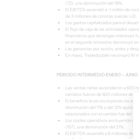
(72), una disminución del 18%.
El EBITDA ascendió a -1 millón de cor
de 3 millones de coronas suecas (-2).
Los gastos capitalizados para el desar
El flujo de caja de las actividades ope
financieros que devengan intereses fue
en el segundo trimestre disminuyó en 
Las ganancias por acción, antes y desp
En mayo, Tradedoubler recompró 61 mi
PERIODO INTERMEDIO ENERO – JUNIO 
Las ventas netas ascendieron a 620 mi
cambios fueron de 620 millones de cor
El beneficio bruto excluyendo los ele
disminución del 11% o del 12% ajustado
relacionados con el cambio fue del 21,7
Los costes operativos excluyendo depr
(157), una disminución del 21%.
El EBITDA ascendió a 6 millones de co