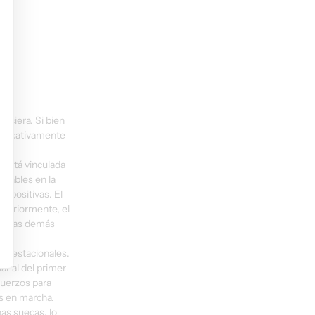
nciera. Si bien 
nificativamente 
 está vinculada 
ntables en la 
 positivas. El 
nteriormente, el 
as las demás 
os estacionales.
r al del primer 
fuerzos para 
os en marcha.
as suecas, lo 