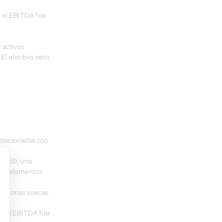
, el EBITDA fue 
 activos 
El efectivo neto 
elacionadas con 
(151), una 
 los elementos 
 coronas suecas 
o, el EBITDA fue 