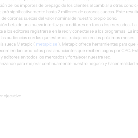
ción de los importes de prepago de los clientes al cambiar a otras condic
joró significativamente hasta 2 millones de coronas suecas. Este result
s de coronas suecas del valor nominal de nuestro propio bono.
ón beta de una nueva interfaz para editores en todos los mercados. La 
a a los editores registrarse en la red y conectarse a los programas. La int
e las audiencias con las que estamos trabajando en los próximos meses.
ía sueca Metapic ( 
metapic.se
 ). Metapic ofrece herramientas para que l
recomiendan productos para anunciantes que reciben pagos por CPC. Est
y editores en todos los mercados y fortalecer nuestra red.
anzando para mejorar continuamente nuestro negocio y hacer realidad n
r ejecutivo