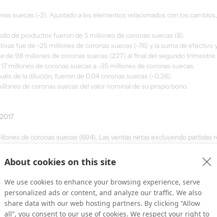
onas suecas (-2). Ajustado a los elementos relacionados con los cambios
rollo de productos fueron de 5 millones de coronas suecas (8).
rativas fue de -25 millones de coronas suecas (-76) y la suma de efectivo y
 de 98 millones de coronas suecas (227) al final del segundo trimestre. 
17 millones de coronas suecas a -35 millones de coronas suecas.
ués de la dilución, fueron de 0,04 coronas suecas (-0,26).
llones de coronas suecas del valor nominal de su propio bono.
2017
llones de coronas suecas (694). Las ventas netas excluyendo partidas r
onas suecas (694), lo que representó una disminución del 11%.
mentos relacionados con el cambio fue de 134 millones de coronas suecas 
About cookies on this site
 por las variaciones en los tipos de cambio. El margen bruto excluyendo
% (21,8).
We use cookies to enhance your browsing experience, serve
eciación y partidas relacionadas con cambios fueron de 124 millones de
personalized ads or content, and analyze our traffic. We also
share data with our web hosting partners. By clicking “Allow
ronas suecas (-8). Excluyendo los elementos relacionados con el cambi
all”, you consent to our use of cookies. We respect your right to