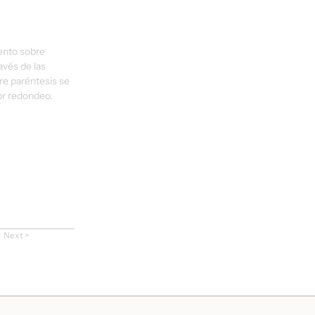
ento sobre 
vés de las 
e paréntesis se 
or redondeo.
Next >