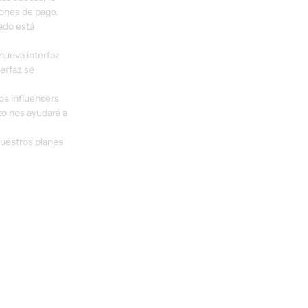
iones de pago.
ado está 
nueva interfaz 
erfaz se 
os influencers 
o nos ayudará a 
uestros planes 