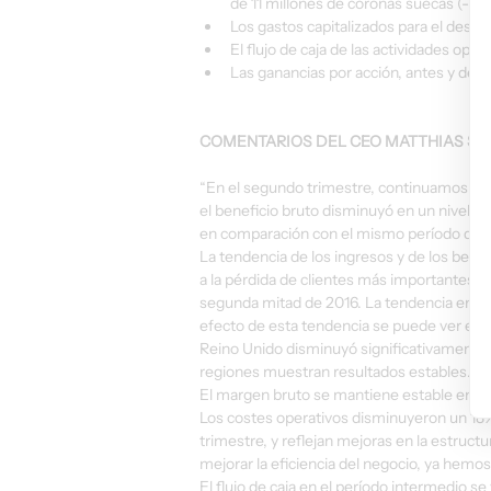
de 11 millones de coronas suecas (-6).
Los gastos capitalizados para el desar
El flujo de caja de las actividades ope
Las ganancias por acción, antes y desp
COMENTARIOS DEL CEO MATTHIAS S
“En el segundo trimestre, continuamos avanz
el beneficio bruto disminuyó en un nivel si
en comparación con el mismo período del a
La tendencia de los ingresos y de los benefi
a la pérdida de clientes más importantes en
segunda mitad de 2016. La tendencia en el
efecto de esta tendencia se puede ver en l
Reino Unido disminuyó significativamente
regiones muestran resultados estables.
El margen bruto se mantiene estable en el 
Los costes operativos disminuyeron un 18% 
trimestre, y reflejan mejoras en la estruct
mejorar la eficiencia del negocio, ya hem
El flujo de caja en el período intermedio se