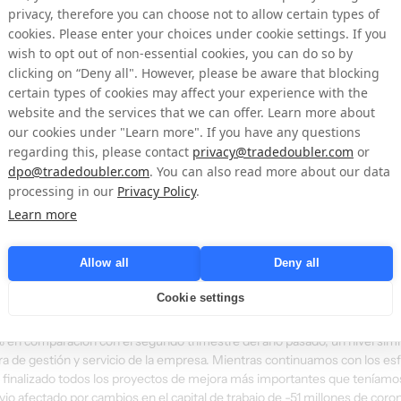
privacy, therefore you can choose not to allow certain types of
rollo de productos fueron de 10 millones de coronas suecas (18).
cookies. Please enter your choices under cookie settings. If you
rativas fue de -55 millones de coronas suecas (-89).
wish to opt out of non-essential cookies, you can do so by
ués de la dilución, fueron de 0 coronas suecas (-0,66).
clicking on “Deny all". However, please be aware that blocking
certain types of cookies may affect your experience with the
website and the services that we can offer. Learn more about
TADELMEYER
our cookies under "Learn more". If you have any questions
regarding this, please contact
privacy@tradedoubler.com
or
ando para llevar a Tradedoubler a la rentabilidad y la independencia fina
dpo@tradedoubler.com
. You can also read more about our data
milar al del primer trimestre, el EBITDA y el beneficio neto mejoraron sig
processing in our
Privacy Policy
.
ño anterior.
cios brutos en el segundo trimestre es similar a la del primer trimestre y
Learn more
 el Reino Unido a principios de 2016 y al cierre activo de programas no re
 negocio subyacente continúa mejorando con comparaciones interanuales
Allow all
Deny all
os resultados de las diferentes regiones. Por las razones mencionadas a
 en comparación con el mismo período del año pasado, mientras que tod
Cookie settings
21,9%, el ligero aumento respecto al primer trimestre está ligado a efect
en comparación con el segundo trimestre del año pasado, un nivel simila
ura de gestión y servicio de la empresa. Mientras continuamos con los es
os finalizado todos los proyectos de mejora más importantes que teníam
 vio afectado por cambios en el capital de trabajo de -51 millones de coron