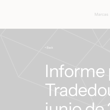
Marcas
< Back
Informe 
Tradedou
junio de