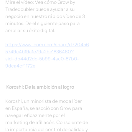
Mire el vídeo: Vea cómo Grow by 
Tradedoubler puede ayudar a su 
negocio en nuestro rápido vídeo de 3 
minutos. De el siguiente paso para 
ampliar su éxito digital.
https://www.loom.com/share/d720456
5749c4b19a1e79a2be1836460?
sid=db44d2dc-5b99-4ac0-87b0-
9dca4cf1172e
Koroshi: De la ambición al logro
Koroshi, un minorista de moda líder 
en España, se asoció con Grow para 
navegar eficazmente por el 
marketing de afiliacón. Consciente de 
la importancia del control de calidad y 