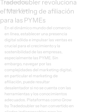
Tradedoubler revoluciona
Región del CEE
el Marketing de afiliación
Protugal & Brazil
para las PYMEs
En el dinámico mundo del comercio 
en línea, establecer una presencia 
digital sólida e impulsar las ventas es 
crucial para el crecimiento y la 
sostenibilidad de las empresas, 
especialmente las PYME. Sin 
embargo, navegar por las 
complejidades del marketing digital, 
en particular el marketing de 
afiliación, puede resultar 
desalentador si no se cuenta con las 
herramientas y los conocimientos 
adecuados. Plataformas como Grow 
by Tradedoubler se han convertido en 
aliados indispensables para las 