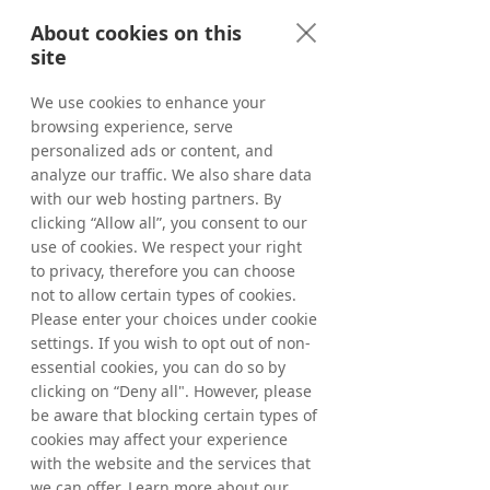
actualizar nuestras 
About cookies on this
promociones con unos pocos 
site
clics. Nuestras interacciones 
We use cookies to enhance your
con el equipo de tradedoubler 
browsing experience, serve
han sido estupendas, ya que 
personalized ads or content, and
nos han proporcionado apoyo 
analyze our traffic. We also share data
y sugerencias informativas 
with our web hosting partners. By
clicking “Allow all”, you consent to our
para optimizar nuestro 
use of cookies. We respect your right
rendimiento."
to privacy, therefore you can choose
Ellaine and Antoinette, 
not to allow certain types of cookies.
Please enter your choices under cookie
Business Development 
settings. If you wish to opt out of non-
Managers, Goboony
essential cookies, you can do so by
clicking on “Deny all". However, please
be aware that blocking certain types of
cookies may affect your experience
La base del éxito de Grow es su 
with the website and the services that
enfoque basado en el rendimiento, 
we can offer. Learn more about our