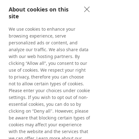
En Tradedoubler te ayudamos a 
potenciar tus estrategias de partner 
About cookies on this
marketing con nuestra amplia red de 
site
afiliados,
 contacta con nuestro 
We use cookies to enhance your
equipo
 o escribenos a este correo 
browsing experience, serve
marketing.es@tradedoubler.com
personalized ads or content, and
analyze our traffic. We also share data
with our web hosting partners. By
¡Solicita más información!
clicking “Allow all”, you consent to our
use of cookies. We respect your right
to privacy, therefore you can choose
not to allow certain types of cookies.
Please enter your choices under cookie
settings. If you wish to opt out of non-
essential cookies, you can do so by
clicking on “Deny all". However, please
be aware that blocking certain types of
cookies may affect your experience
with the website and the services that
we can offer. Learn more about our