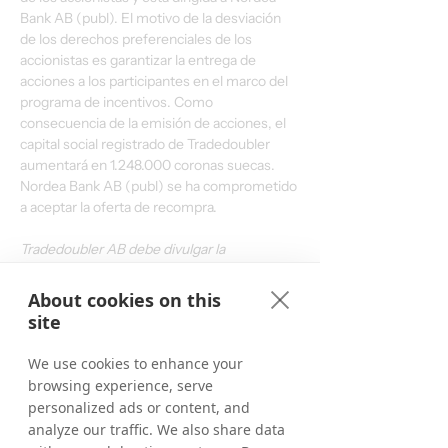
Bank AB (publ). El motivo de la desviación 
de los derechos preferenciales de los 
accionistas es garantizar la entrega de 
acciones a los participantes en el marco del 
programa de incentivos. Como 
consecuencia de la emisión de acciones, el 
capital social registrado de Tradedoubler 
aumentará en 1.248.000 coronas suecas. 
Nordea Bank AB (publ) se ha comprometido 
a aceptar la oferta de recompra.
Tradedoubler AB debe divulgar la 
información contenida en este anuncio de 
conformidad con la Ley de Mercados de 
About cookies on this
Valores de Suecia (Sw. lagen om 
site
värdepappersmarknaden) y/o la Ley de 
Comercio Financiero de Suecia (Sw. lagen 
We use cookies to enhance your
om handel med finansiella instrument). Esta 
browsing experience, serve
información se publicó a las 10.45 CET del 3 
personalized ads or content, and
de septiembre de 2015.
analyze our traffic. We also share data