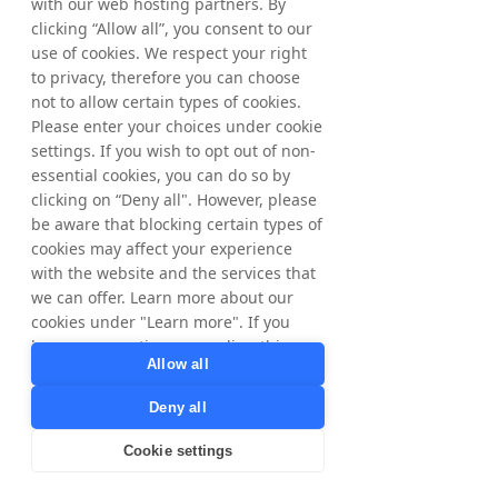
with our web hosting partners. By
Para obtener más información, póngase en 
clicking “Allow all”, you consent to our
contacto con:
use of cookies. We respect your right
Matthias Stadelmeyer, director ejecutivo de 
to privacy, therefore you can choose
Tradedoubler
not to allow certain types of cookies.
Teléfono: +49 (0)89 2158 72 290
Please enter your choices under cookie
Correo electrónico: 
settings. If you wish to opt out of non-
matthias.stadelmeyer@tradedoubler.com
essential cookies, you can do so by
Acerca de Tradedoubler
clicking on “Deny all". However, please
Tradedoubler es un líder internacional en 
be aware that blocking certain types of
marketing y tecnología digital basados en el 
cookies may affect your experience
rendimiento. Fundada en Suecia en 1999, 
with the website and the services that
Tradedoubler fue pionera en el marketing de 
we can offer. Learn more about our
afiliados en Europa y sigue siendo una de las 
cookies under "Learn more". If you
empresas de marketing de rendimiento 
have any questions regarding this,
paneuropeas de mayor éxito, combinando 
Allow all
please contact
un conocimiento estratégico internacional 
privacy@tradedoubler.com
or
Deny all
con una experiencia detallada en cada país. 
dpo@tradedoubler.com
. You can also
Ayuda a 2.000 anunciantes a alcanzar sus 
read more about our data processing
Cookie settings
objetivos comerciales a través de su red de 
in our
Privacy Policy
.
alta calidad de 140.000 editores y fue la 
Learn more