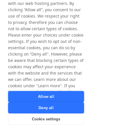
with our web hosting partners. By
Para obtener más información, póngase en 
clicking “Allow all”, you consent to our
contacto con:
use of cookies. We respect your right
Matthias Stadelmeyer, director ejecutivo de 
to privacy, therefore you can choose
Tradedoubler
not to allow certain types of cookies.
Teléfono: +46 8 405 08 00
Please enter your choices under cookie
Correo electrónico: 
settings. If you wish to opt out of non-
matthias.stadelmeyer@tradedoubler.com
essential cookies, you can do so by
clicking on “Deny all". However, please
Acerca de Tradedoubler
be aware that blocking certain types of
Tradedoubler es un líder internacional en 
cookies may affect your experience
marketing y tecnología digital basados en el 
with the website and the services that
rendimiento. Fundada en Suecia en 1999, 
Tradedoubler fue pionera en el marketing de 
we can offer. Learn more about our
afiliados en Europa y sigue siendo la 
cookies under "Learn more". If you
empresa de marketing de rendimiento 
have any questions regarding this,
Allow all
paneuropea de mayor éxito, combinando un 
please contact
conocimiento estratégico internacional con 
privacy@tradedoubler.com
or
Deny all
una experiencia detallada en cada país. 
dpo@tradedoubler.com
. You can also
Ayuda a 2.000 anunciantes a alcanzar sus 
read more about our data processing
Cookie settings
objetivos comerciales a través de su red de 
in our
Privacy Policy
.
alta calidad de 140.000 editores y fue la 