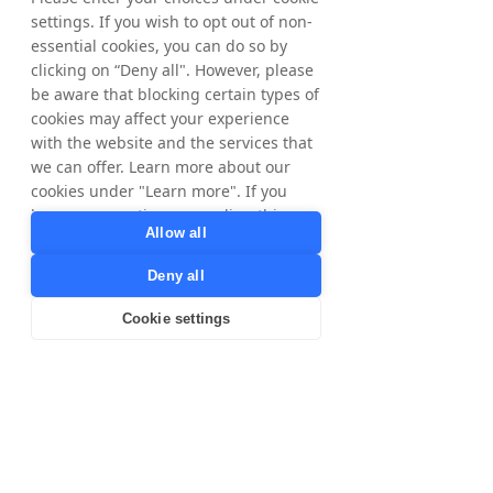
acciones, antes de la junta general anual de 
settings. If you wish to opt out of non-
2015, en NASDAQ OMX Stockholm para 
essential cookies, you can do so by
cubrir ciertos gastos, principalmente las 
clicking on “Deny all". However, please
cuotas de seguridad social.
be aware that blocking certain types of
cookies may affect your experience
Para conocer los detalles completos de cada 
with the website and the services that
propuesta adoptada por la junta general 
we can offer. Learn more about our
anual, consulte 
www.tradedoubler.com
 .
cookies under "Learn more". If you
have any questions regarding this,
Para obtener más información, póngase en 
Allow all
please contact
contacto con:
privacy@tradedoubler.com
or
Matthias Stadelmeyer, presidente interino y 
Deny all
dpo@tradedoubler.com
. You can also
director ejecutivo
read more about our data processing
Cookie settings
Teléfono: +49 (0)89 2158 72 290
in our
Privacy Policy
.
Correo electrónico: 
Learn more
matthias.stadelmeyer@tradedoubler.com
Acerca de Tradedoubler
Tradedoubler es un líder internacional en 
marketing y tecnología digital basados en el 
rendimiento. Fundada en Suecia en 1999, 