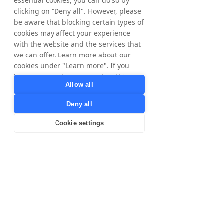
essential cookies, you can do so by
schwedischen Wertpapiermarktgesetz. Die 
clicking on “Deny all". However, please
Informationen wurden am 3. Mai 2016 um 
be aware that blocking certain types of
08:00 Uhr MEZ zur Veröffentlichung 
freigegeben. Zahlenangaben in Klammern 
cookies may affect your experience
beziehen sich auf die entsprechenden 
with the website and the services that
Zeiträume im Jahr 2015, sofern nicht anders 
we can offer. Learn more about our
angegeben. Rundungsdifferenzen können 
cookies under "Learn more". If you
auftreten.
have any questions regarding this,
Allow all
please contact
privacy@tradedoubler.com
or
Download the English Report
Deny all
dpo@tradedoubler.com
. You can also
read more about our data processing
Cookie settings
Download the Swedish Report
in our
Privacy Policy
.
< Previous
Next >
Learn more