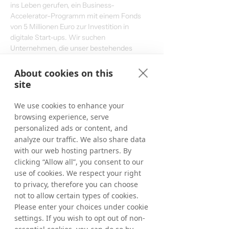
ins Leben gerufen, ein Business-
Accelerator-Programm mit einem Fonds 
von 5 Millionen Euro zur Investition in 
digitale Start-ups. Wir suchen 
Unternehmen, die unser bestehendes 
Geschäft ergänzen oder Pionierarbeit für 
neue digitale Technologien leisten. Die 
About cookies on this
Entwicklung dieser neuen 
site
kundenorientierten Lösungen und die 
Einführung von TD Ventures sind integraler 
We use cookies to enhance your
Bestandteil unserer Strategie, einen 
browsing experience, serve
breiteren digitalen Markt anzusprechen.
personalized ads or content, and
Wir machen gute Fortschritte bei unserer 
analyze our traffic. We also share data
kontinuierlichen Arbeit, Tradedoubler 
with our web hosting partners. By
wieder auf die Erfolgsspur des profitablen 
clicking “Allow all”, you consent to our
Wachstums zu bringen.“
use of cookies. We respect your right
to privacy, therefore you can choose
not to allow certain types of cookies.
Andere
Please enter your choices under cookie
Tradedoubler veröffentlicht die hier 
settings. If you wish to opt out of non-
bereitgestellten Informationen gemäß dem 