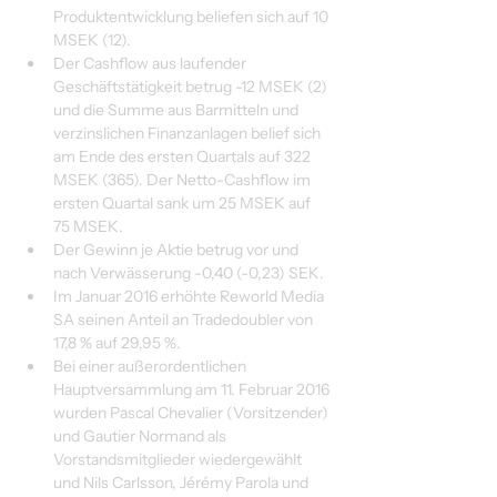
Produktentwicklung beliefen sich auf 10 
MSEK (12).
Der Cashflow aus laufender 
Geschäftstätigkeit betrug -12 MSEK (2) 
und die Summe aus Barmitteln und 
verzinslichen Finanzanlagen belief sich 
am Ende des ersten Quartals auf 322 
MSEK (365). Der Netto-Cashflow im 
ersten Quartal sank um 25 MSEK auf 
75 MSEK.
Der Gewinn je Aktie betrug vor und 
nach Verwässerung -0,40 (-0,23) SEK.
Im Januar 2016 erhöhte Reworld Media 
SA seinen Anteil an Tradedoubler von 
17,8 % auf 29,95 %.
Bei einer außerordentlichen 
Hauptversammlung am 11. Februar 2016 
wurden Pascal Chevalier (Vorsitzender) 
und Gautier Normand als 
Vorstandsmitglieder wiedergewählt 
und Nils Carlsson, Jérémy Parola und 