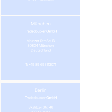
München
Tradedoubler GmbH
Mainzer Straße 13
80804 München
Deutschland
T: +49 89 693113071
Berlin
Tradedoubler GmbH
Skalitzer Str. 46