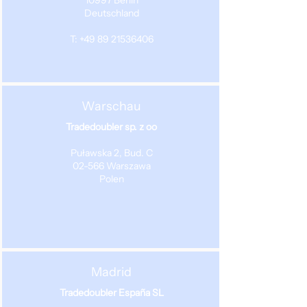
10997 Berlin
Deutschland
T: +49 89 21536406
Warschau
Tradedoubler sp. z oo
Puławska 2, Bud. C
02-566 Warszawa
Polen
Madrid
Tradedoubler España SL