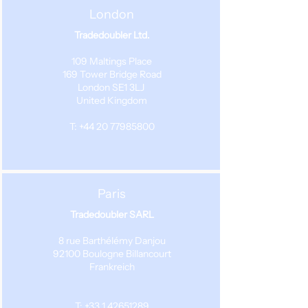
London
Tradedoubler Ltd.
109 Maltings Place
169 Tower Bridge Road
London SE1 3LJ
United Kingdom
T: +44 20 77985800
Paris
Tradedoubler SARL
8 rue Barthélémy Danjou
92100 Boulogne Billancourt
Frankreich
T: +33 1 42651289