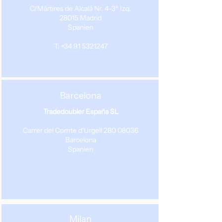
C/Mártires de Alcalá Nr. 4-3º Izq.
28015 Madrid
Spanien
T: +34 91 5321247
Barcelona
Tradedoubler España SL
Carrer del Comte d'Urgell
280 08036
Barcelona
Spanien
Milan