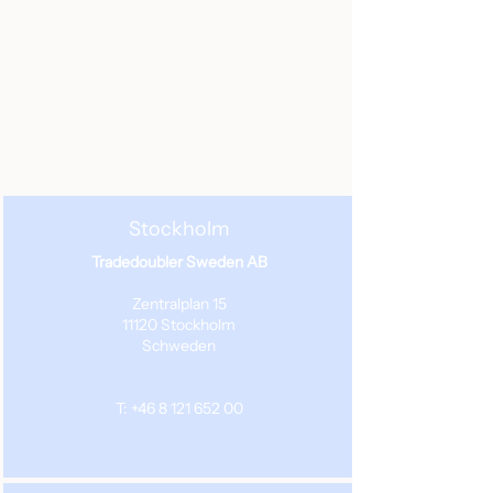
Stockholm
Tradedoubler Sweden AB
Zentralplan 15
11120 Stockholm
Schweden
T: +46 8 121 652 00