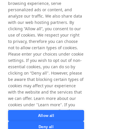
browsing experience, serve
personalized ads or content, and
analyze our traffic. We also share data
Amsterdam
with our web hosting partners. By
Tradedoubler B.V.
clicking “Allow all”, you consent to our
use of cookies. We respect your right
Mindspace Dam
to privacy, therefore you can choose
Nieuwezijds Voorburgwal 162
not to allow certain types of cookies.
1012 SJ Amsterdam
Please enter your choices under cookie
Niederlande
settings. If you wish to opt out of non-
essential cookies, you can do so by
clicking on “Deny all". However, please
be aware that blocking certain types of
cookies may affect your experience
with the website and the services that
Kopenhagen
we can offer. Learn more about our
Tradedoubler Denmark A/S
cookies under "Learn more". If you
have any questions regarding this,
Havnegade 39
Allow all
please contact
1058 København K
privacy@tradedoubler.com
or
Dänemark
Deny all