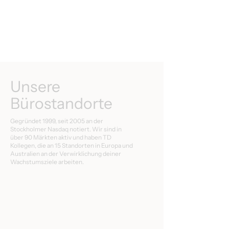
Unsere
Bürostandorte
Gegründet 1999, seit 2005 an der
Stockholmer Nasdaq notiert. Wir sind in
über 90 Märkten aktiv und haben TD
Kollegen, die an 15 Standorten in Europa und
Australien an der Verwirklichung deiner
Wachstumsziele arbeiten.