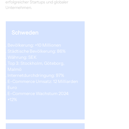
erfolgreicher Startups und globaler
Unternehmen.
Schweden
Bevölkerung: +10 Millionen
Städtische Bevölkerung: 86%
Währung: SEK
Top 3: Stockholm, Göteborg,
Malmö
Internetdurchdringung: 97%
E-Commerce Umsatz: 12 Milliarden
Euro
E-Commerce Wachstum 2024:
+12%