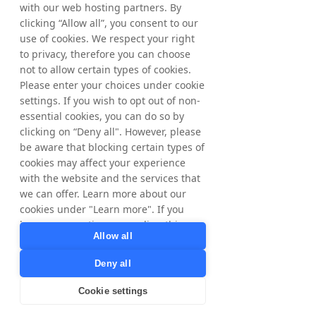
with our web hosting partners. By
clicking “Allow all”, you consent to our
use of cookies. We respect your right
to privacy, therefore you can choose
not to allow certain types of cookies.
Please enter your choices under cookie
settings. If you wish to opt out of non-
essential cookies, you can do so by
clicking on “Deny all". However, please
be aware that blocking certain types of
cookies may affect your experience
with the website and the services that
we can offer. Learn more about our
cookies under "Learn more". If you
Camilla Johansson
have any questions regarding this,
Allow all
General Manager, Tradedoubler Nordics
please contact
"
privacy@tradedoubler.com
or
Deny all
dpo@tradedoubler.com
. You can also
Hallo, ich bin Camilla
read more about our data processing
Cookie settings
in our
Privacy Policy
.
„Und herzlich willkommen bei TD Nordics.