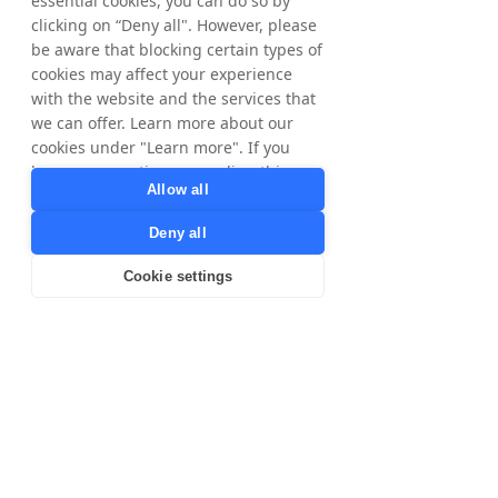
essential cookies, you can do so by
clicking on “Deny all". However, please
be aware that blocking certain types of
cookies may affect your experience
with the website and the services that
we can offer. Learn more about our
cookies under "Learn more". If you
have any questions regarding this,
Allow all
please contact
privacy@tradedoubler.com
or
Deny all
dpo@tradedoubler.com
. You can also
read more about our data processing
Cookie settings
in our
Privacy Policy
.
Learn more