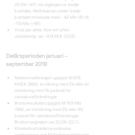
25 Mkr (47) vid utgången av tredje 
kvartalet. Nettokassan under tredje 
kvartalet minskade med – 42 Mkr (8) till 
-113 Mkr (-69).
Vinst per aktie, före och efter 
utspädning, var -0,14 SEK (0,03).
Delårsperioden januari – 
september 2019
Nettoomsättningen uppgick till 876 
MSEK (863), en ökning med 2% eller en 
minskning med 1% justerat för 
valutakursförändringar.
Bruttoresultatet uppgick till 193 Mkr 
(196), en minskning med 2% eller 4% 
justerat för valutakursförändringar. 
Bruttomarginalen var 22,0% (22,7).
Rörelsekostnaderna exklusive 
avskrivningar och förändringsrelaterade 