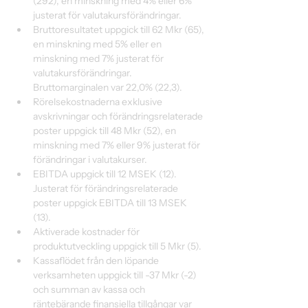
(292), en minskning med 4% eller 6% 
justerat för valutakursförändringar.
Bruttoresultatet uppgick till 62 Mkr (65), 
en minskning med 5% eller en 
minskning med 7% justerat för 
valutakursförändringar. 
Bruttomarginalen var 22,0% (22,3).
Rörelsekostnaderna exklusive 
avskrivningar och förändringsrelaterade 
poster uppgick till 48 Mkr (52), en 
minskning med 7% eller 9% justerat för 
förändringar i valutakurser.
EBITDA uppgick till 12 MSEK (12). 
Justerat för förändringsrelaterade 
poster uppgick EBITDA till 13 MSEK 
(13).
Aktiverade kostnader för 
produktutveckling uppgick till 5 Mkr (5).
Kassaflödet från den löpande 
verksamheten uppgick till -37 Mkr (-2) 
och summan av kassa och 
räntebärande finansiella tillgångar var 