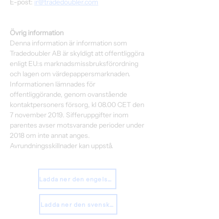
E-post: 
ir@tradedoubler.com
Övrig information
Denna information är information som 
Tradedoubler AB är skyldigt att offentliggöra 
enligt EU:s marknadsmissbruksförordning 
och lagen om värdepappersmarknaden. 
Informationen lämnades för 
offentliggörande, genom ovanstående 
kontaktpersoners försorg, kl 08.00 CET den 
7 november 2019. Sifferuppgifter inom 
parentes avser motsvarande perioder under 
2018 om inte annat anges. 
Avrundningsskillnader kan uppstå.
Ladda ner den engelska rapporten
Ladda ner den svenska rapporten