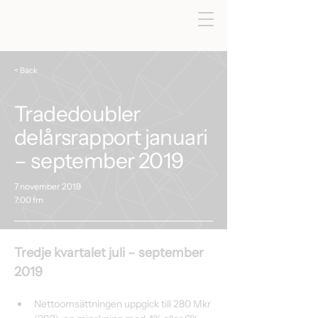
< Back
Tradedoubler
delårsrapport januari
– september 2019
7 november 2019
7:00 fm
Tredje kvartalet juli – september 
2019
Nettoomsättningen uppgick till 280 Mkr 