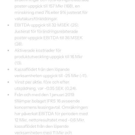
poster uppgick till 157 Mkr (168), en 
minskning med 7% eller 9% justerat för 
valutakursförändringar.
EBITDA uppgick till 32 MSEK (25). 
Justerat för förändringsrelaterade 
poster uppgick EBITDA till 36 MSEK 
(28).
Aktiverade kostnader för 
produktutveckling uppgick till 16 Mkr 
(13).
Kassaflödet från den löpande 
verksamheten uppgick till -25 Mkr (-11).
Vinst per aktie, före och efter 
utspädning, var -0,35 SEK (0,24).
Från och med den 1 januari 2019 
tillämpar bolaget IFRS 16 avseende 
koncernens leasingavtal. Omräkningen 
har påverkat EBITDA för perioden med 
12 Mkr, nettoresultatet med -0,6 Mkr, 
kassaflödet från den löpande 
verksamheten med 11 Mkr och 