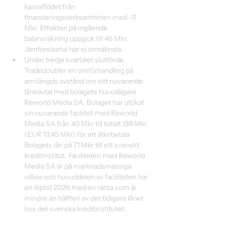
kassaflödet från 
finansieringsverksamheten med -11 
Mkr. Effekten på ingående 
balansräkning uppgick till 46 Mkr. 
Jämförelsetal har ej omräknats.
Under tredje kvartalet slutförde 
Tradedoubler en omförhandling på 
armlängds avstånd om sitt nuvarande 
låneavtal med bolagets huvudägare 
Reworld Media SA. Bolaget har utökat 
sin nuvarande facilitet med Reworld 
Media SA från 40 Mkr till totalt 138 Mkr 
(EUR 13,45 Mkr) för att återbetala 
Bolagets lån på 71 Mkr till ett svenskt 
kreditinstitut. Faciliteten med Reworld 
Media SA är på marknadsmässiga 
villkor och huvuddelen av faciliteten har 
en löptid 2026 med en ränta som är 
mindre än hälften av det tidigare lånet 
hos det svenska kreditinstitutet.