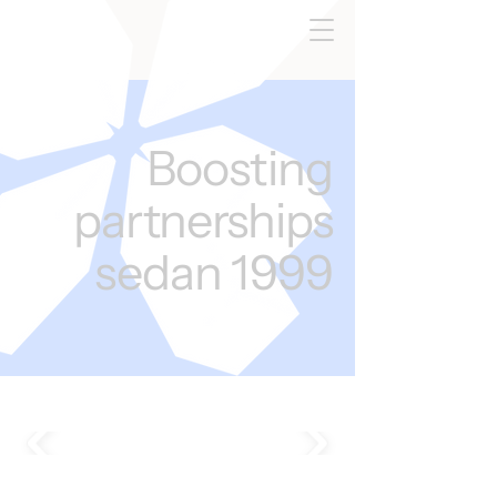
Boosting
partnerships
sedan 1999