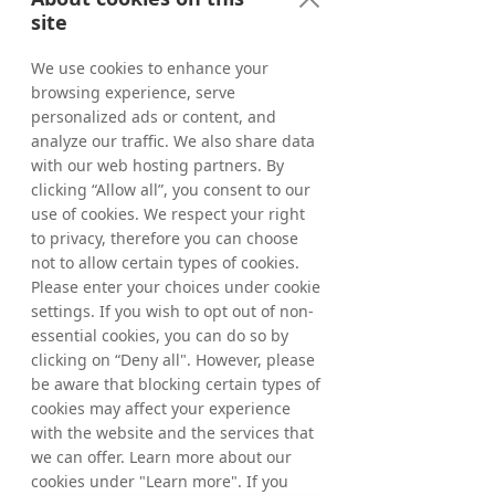
site
Norden
Storbritannien
We use cookies to enhance your
browsing experience, serve
personalized ads or content, and
Frankrike
Polen
analyze our traffic. We also share data
with our web hosting partners. By
clicking “Allow all”, you consent to our
use of cookies. We respect your right
to privacy, therefore you can choose
Australien
Spanien
not to allow certain types of cookies.
Please enter your choices under cookie
settings. If you wish to opt out of non-
essential cookies, you can do so by
clicking on “Deny all". However, please
Italien
USA
be aware that blocking certain types of
cookies may affect your experience
with the website and the services that
we can offer. Learn more about our
DACH
CEE
cookies under "Learn more". If you