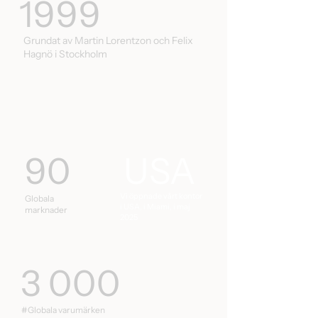
1999
Grundat av Martin Lorentzon och Felix
Hagnö i Stockholm
90
USA
Vi öppnade vårt kontor
Globala
i USA, i Miami, i maj
marknader
2025
3 000
#Globala varumärken