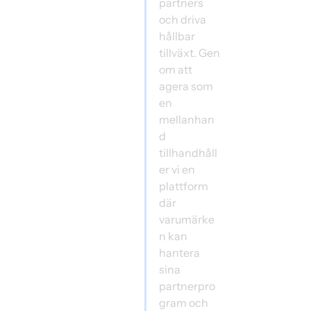
partners 
och driva 
hållbar 
tillväxt. Gen
om att 
agera som 
en 
mellanhan
d 
tillhandhåll
er vi en 
plattform 
där 
varumärke
n kan 
hantera 
sina 
partnerpro
gram och 