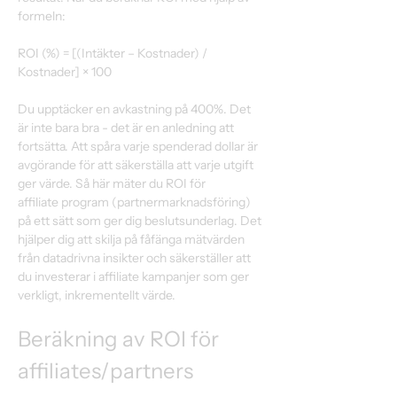
formeln: 
ROI (%) = [(Intäkter – Kostnader) / 
Kostnader] × 100 
Du upptäcker en avkastning på 400%. Det 
är inte bara bra - det är en anledning att 
fortsätta. Att spåra varje spenderad dollar är 
avgörande för att säkerställa att varje utgift 
ger värde. Så här mäter du ROI för 
affiliate program (partnermarknadsföring) 
på ett sätt som ger dig beslutsunderlag. Det 
hjälper dig att skilja på fåfänga mätvärden 
från datadrivna insikter och säkerställer att 
du investerar i affiliate kampanjer som ger 
verkligt, inkrementellt värde. 
Beräkning av ROI för 
affiliates/partners 