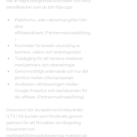
Här är några bortglömda kostnader och resul
tatindikatorer som du bör följa upp: 
Plattforms- eller nätverksavgifter från 
dina 
affiliatenätverk (Partnermarknadsföring
) 
Kostnader för kreativ utveckling av 
banners, videor och landningssidor 
Tidsåtgång för att hantera relationer 
med partners och utbetalningar 
Genomsnittligt ordervärde och hur det 
jämförs mellan olika kampanjer 
Avvikelser i attribueringen mellan 
Google Analytics och dashboarden för 
din affiliate (Partnermarknadsföring) 
Dessutom bör du bedöma livstidsvärdet 
(LTV) för kunder som förvärvats genom 
partners för att få insikter om långsiktig 
lönsamhet och 
marknadsföringsstrategiernas inverkan på 