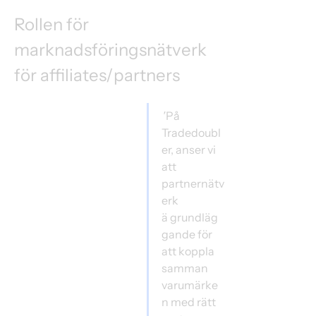
Rollen för 
marknadsföringsnätverk 
för affiliates/partners 
"
På 
Tradedoubl
er, anser vi 
att 
partnernätv
erk 
ä grundläg
gande för 
att koppla 
samman 
varumärke
n med rätt 