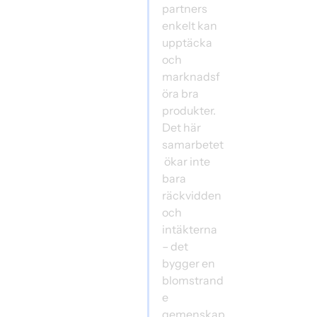
partners 
enkelt kan 
upptäcka 
och 
marknadsf
öra bra 
produkter. 
Det här 
samarbetet
 ökar inte 
bara 
räckvidden 
och 
intäkterna 
– det 
bygger en 
blomstrand
e 
gemenskap