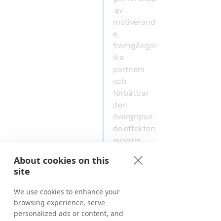
 av 
motiverand
e, 
framgångsr
ika 
partners 
och 
förbättrar 
den 
övergripan
de effekten 
av varje 
kampanj
"  
About cookies on this
— Serena 
site
Fiorini, 
Team Lead, 
We use cookies to enhance your
Grow 
browsing experience, serve
personalized ads or content, and