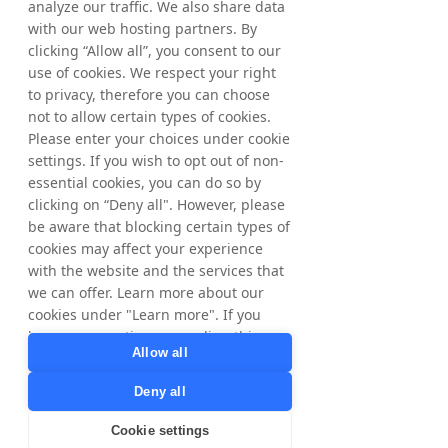
Dessa nätverk erbjuder olika verktyg och 
analyze our traffic. We also share data
tjänster Tillexempel, spårningsprogram, 
with our web hosting partners. By
betalningshantering, och 
clicking “Allow all”, you consent to our
marknadsföringsmaterial, för att hjälpa 
use of cookies. We respect your right
varumärken och partners att lyckas 
to privacy, therefore you can choose
partnermarknadsföring. 
not to allow certain types of cookies.
Please enter your choices under cookie
settings. If you wish to opt out of non-
Attributionsmodeller 
essential cookies, you can do so by
clicking on “Deny all". However, please
be aware that blocking certain types of
Attributionsmodeller används för att tilldela 
cookies may affect your experience
kredit till olika kontaktpunkter i kundresan, 
with the website and the services that
vilket gör det möjligt för företag att förstå 
we can offer. Learn more about our
vilka marknadsföringskanaler och publicister 
som driver flest konverteringar. Vanliga 
cookies under "Learn more". If you
attributionsmodeller är last-click attribution, 
have any questions regarding this,
Allow all
first-click attribution och multi-touch 
please contact
attribution.  
privacy@tradedoubler.com
or
Deny all
dpo@tradedoubler.com
. You can also
Genom att använda attributionsmodeller 
read more about our data processing
Cookie settings
kan företag optimera sina kampanjer 
in our
Privacy Policy
.