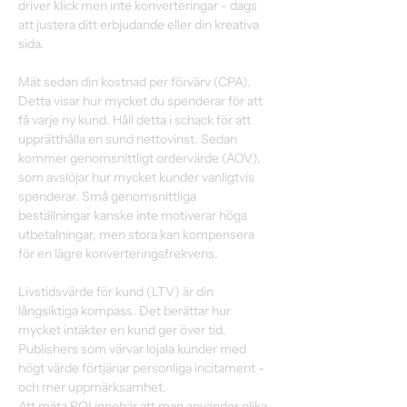
driver klick men inte konverteringar - dags 
att justera ditt erbjudande eller din kreativa 
sida. 
Mät sedan din kostnad per förvärv (CPA). 
Detta visar hur mycket du spenderar för att 
få varje ny kund. Håll detta i schack för att 
upprätthålla en sund nettovinst. Sedan 
kommer genomsnittligt ordervärde (AOV), 
som avslöjar hur mycket kunder vanligtvis 
spenderar. Små genomsnittliga 
beställningar kanske inte motiverar höga 
utbetalningar, men stora kan kompensera 
för en lägre konverteringsfrekvens. 
Livstidsvärde för kund (LTV) är din 
långsiktiga kompass. Det berättar hur 
mycket intäkter en kund ger över tid. 
Publishers som värvar lojala kunder med 
högt värde förtjänar personliga incitament - 
och mer uppmärksamhet. 
Att mäta ROI innebär att man använder olika 