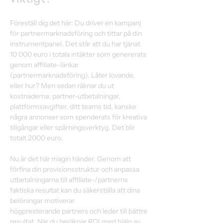
Föreställ dig det här: Du driver en kampanj 
för partnermarknadsföring och tittar på din 
instrumentpanel. Det står att du har tjänat 
10 000 euro i totala intäkter som genererats 
genom affiliate-länkar 
(partnermarknadsföring). Låter lovande, 
eller hur? Men sedan räknar du ut 
kostnaderna: partner-utbetalningar, 
plattformsavgifter, ditt teams tid, kanske 
några annonser som spenderats för kreativa 
tillgångar eller spårningsverktyg. Det blir 
totalt 2000 euro. 
Nu är det här magin händer. Genom att 
förfina din provisionsstruktur och anpassa 
utbetalningarna till affiliate-/partnerns 
faktiska resultat kan du säkerställa att dina 
belöningar motiverar 
högpresterande partners och leder till bättre 
resultat. När du beräknar ROI med hjälp av 