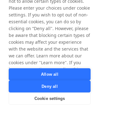
not to allow certain types of cookies.
Please enter your choices under cookie
settings. If you wish to opt out of non-
essential cookies, you can do so by
clicking on “Deny all". However, please
be aware that blocking certain types of
cookies may affect your experience
with the website and the services that
we can offer. Learn more about our
cookies under "Learn more". If you
have any questions regarding this,
Allow all
please contact
privacy@tradedoubler.com
or
Deny all
dpo@tradedoubler.com
. You can also
read more about our data processing
Cookie settings
in our
Privacy Policy
.
Learn more