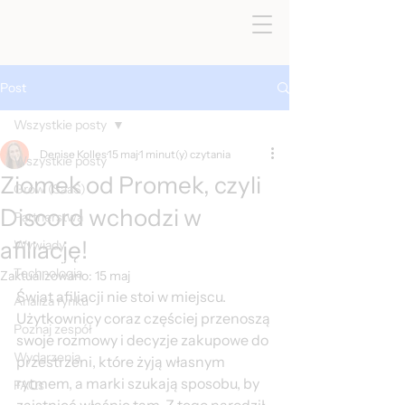
Post
Wszystkie posty
Denise Kolles
15 maj
1 minut(y) czytania
Wszystkie posty
Ziomek od Promek, czyli
Grow (SaaS)
Discord wchodzi w
Partnerstwa
afiliację!
Wywiady
< Wszystkie posty
Technologia
Zaktualizowano:
15 maj
Świat afiliacji nie stoi w miejscu. 
Analiza rynku
Użytkownicy coraz częściej przenoszą 
Poznaj zespół
swoje rozmowy i decyzje zakupowe do 
Wydarzenia
przestrzeni, które żyją własnym 
rytmem, a marki szukają sposobu, by 
FAQs