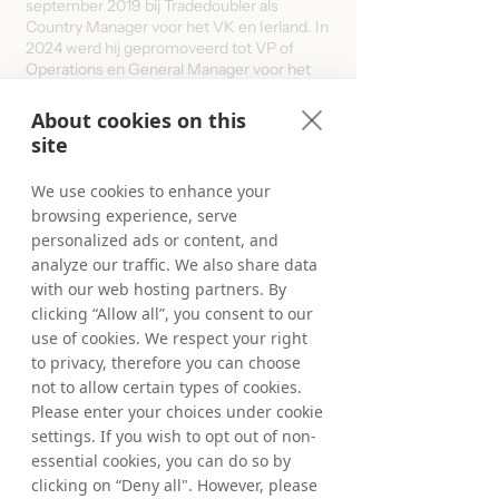
september 2019 bij Tradedoubler als
Country Manager voor het VK en Ierland. In
2024 werd hij gepromoveerd tot VP of
Operations en General Manager voor het
VK, Ierland en de VS. Voor Tradedoubler
was Derek Group Sales Director bij
About cookies on this
Webgains.
site
Gevestigd:
Londen, Verenigd Koninkrijk
We use cookies to enhance your
browsing experience, serve
Bezit:
0 aandelen
personalized ads or content, and
analyze our traffic. We also share data
with our web hosting partners. By
clicking “Allow all”, you consent to our
use of cookies. We respect your right
to privacy, therefore you can choose
not to allow certain types of cookies.
Please enter your choices under cookie
settings. If you wish to opt out of non-
essential cookies, you can do so by
clicking on “Deny all". However, please