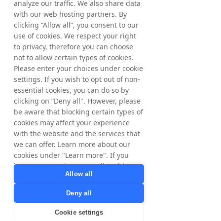
analyze our traffic. We also share data
Lagerbestandsverwaltung oder 
with our web hosting partners. By
Auftragserfüllung herumschlagen zu 
clicking “Allow all”, you consent to our
müssen.
use of cookies. We respect your right
Käufer können neue Produkte von 
to privacy, therefore you can choose
Menschen entdecken, denen sie 
not to allow certain types of cookies.
vertrauen, und das alles in einem 
Please enter your choices under cookie
nahtlosen Einkaufserlebnis in den 
settings. If you wish to opt out of non-
sozialen Medien. Unsere Vision ist es, 
essential cookies, you can do so by
für unsere Kunden mehr Umsatz zu 
clicking on “Deny all". However, please
generieren als jeder andere Partner. Im 
be aware that blocking certain types of
letzten Quartal haben wir gute 
cookies may affect your experience
Fortschritte bei der Entwicklung eines 
with the website and the services that
Performance-Marketing-Angebots 
gemacht, das unseren Kunden hilft, 
we can offer. Learn more about our
ihre ehrgeizigen Wachstumsziele zu 
cookies under "Learn more". If you
erreichen.
have any questions regarding this,
Allow all
please contact
Der Erfolg von Tradedoubler ist nur durch 
privacy@tradedoubler.com
or
Deny all
das Engagement und die Energie unserer 
dpo@tradedoubler.com
. You can also
Kollegen und das Engagement unserer 
read more about our data processing
Cookie settings
Stakeholder, Partner und Kunden möglich. 
in our
Privacy Policy
.