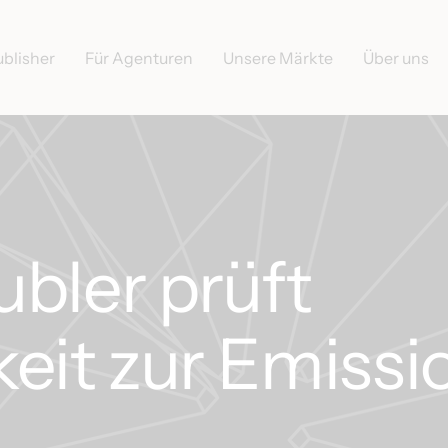
ublisher
Für Agenturen
Unsere Märkte
Über uns
bler prüft
eit zur Emissi