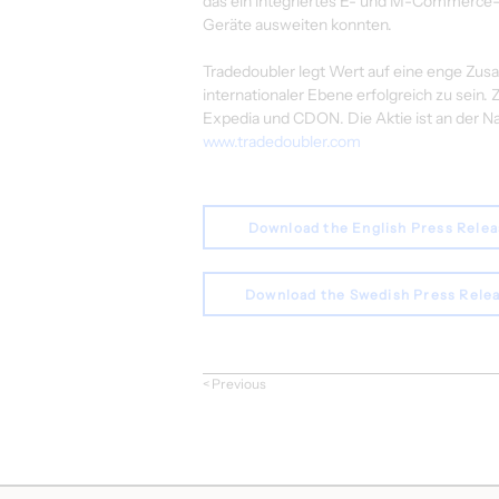
das ein integriertes E- und M-Commerce
Geräte ausweiten konnten.
Tradedoubler legt Wert auf eine enge Zusa
internationaler Ebene erfolgreich zu sei
Expedia und CDON. Die Aktie ist an der N
www.tradedoubler.com
Download the English Press Rele
Download the Swedish Press Rele
< Previous