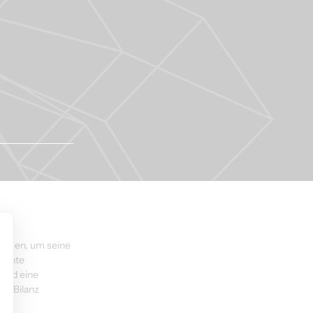
Das 
ommen, um seine 
öchte 
 und eine 
en Bilanz 