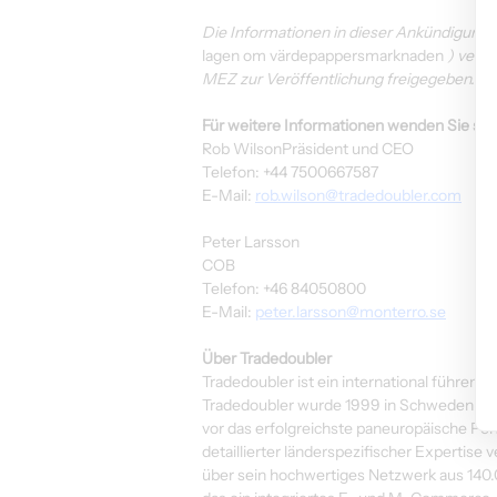
Die Informationen in dieser Ankündigun
lagen om värdepappersmarknaden 
) verö
MEZ zur Veröffentlichung freigegeben.
Für weitere Informationen wenden Sie sich 
Rob WilsonPräsident und CEO
Telefon: +44 7500667587
E-Mail: 
rob.wilson@tradedoubler.com
Peter Larsson
COB
Telefon: +46 84050800
E-Mail: 
peter.larsson@monterro.se
Über Tradedoubler
Tradedoubler ist ein international führen
Tradedoubler wurde 1999 in Schweden gegr
vor das erfolgreichste paneuropäische Pe
detaillierter länderspezifischer Expertise
über sein hochwertiges Netzwerk aus 140.