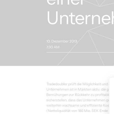
Unterne
10. Dezember 2013
7:30 AM
Tradedoubler prüft die Möglichkeit und d
Unternehmen ist in Märkten aktiv, die gu
Bemühungen zur Rückkehr zu profitablem
sicherstellen, dass das Unternehmen gut f
weiterhin wachsame und effiziente Kosten
(Nettoliquidität von 186 Mio. SEK Ende S