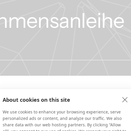
hmensanleihe
ie möglichen Bedingungen für die Ausgabe einer Unternehmensanleihe. 
About cookies on this site
te Wachstumschancen bieten, und hat kürzlich mehrere Schritte untern
 Wachstum weiter zu intensivieren. Der Vorstand des Unternehmens m
We use cookies to enhance your browsing experience, serve
inanziert ist, um neue und zukünftige Marktchancen voll auszuschöpfen
personalized ads or content, and analyze our traffic. We also
struktur zu erreichen. Daher prüft das Unternehmen neben seiner stark
share data with our web hosting partners. By clicking “Allow
eptember 2013) weitere Finanzierungsmöglichkeiten.