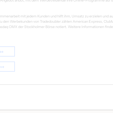
-Angebot anbot, mit dem Werbetreibende ihre Online-Programme auf B
mmenarbeit mit jedem Kunden und hilft ihm, Umsatz zu erzielen und auf
n. Zu den Werbekunden von Tradedoubler zählen American Express, ClubM
asdaq OMX der Stockholmer Börse notiert. Weitere Informationen finden
ase
ase