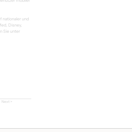
enutzer mobiler 
 nationaler und 
ed, Disney, 
 Sie unter 
Next >