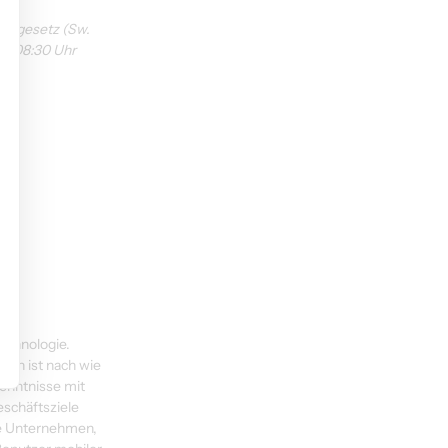
ktgesetz (Sw.
m 08:30 Uhr 
echnologie. 
en ist nach wie 
enntnisse mit 
eschäftsziele 
te Unternehmen, 