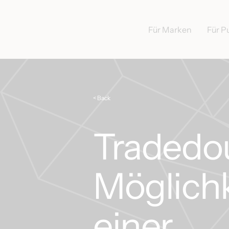
Für Marken
Für P
< Back
Tradedou
Möglichk
einer