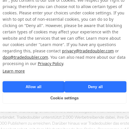
all”, you consent to our use of cookies. We respect your right to
privacy, therefore you can choose not to allow certain types of
g müssen von Tradedoubler AB gemäß dem schwedischen Wertpapiermar
cookies. Please enter your choices under cookie settings. If you
ffentlicht werden. Diese Informationen wurden am 10. Dezember 2013 u
wish to opt out of non-essential cookies, you can do so by
clicking on “Deny all". However, please be aware that blocking
certain types of cookies may affect your experience with the
bitte an:
website and the services that we can offer. Learn more about
our cookies under "Learn more". If you have any questions
regarding this, please contact
privacy@tradedoubler.com
or
dpo@tradedoubler.com
. You can also read more about our data
processing in our
Privacy Policy
.
Learn more
Allow all
Deny all
Cookie settings
des Unternehmen im Bereich leistungsbasiertes digitales Marketing und T
ündet und war Pionier im Affiliate-Marketing in Europa. Das Unternehm
rformance-Marketing-Unternehmen, das strategische internationale Erk
 verbindet. Tradedoubler unterstützt 2.000 Werbetreibende dabei, ihre G
000 Publishern zu erreichen. Darüber hinaus war Tradedoubler das ers