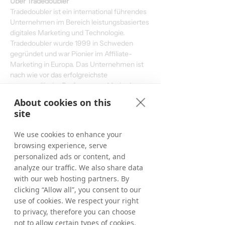
Über Tradedoubler
Tradedoubler ist ein international führendes 
Unternehmen im Bereich leistungsbasiertes 
digitales Marketing und Technologie. 
Tradedoubler wurde 1999 in Schweden 
gegründet und war Pionier im Affiliate-
Marketing in Europa. Das Unternehmen ist 
nach wie vor das erfolgreichste 
paneuropäische Performance-Marketing-
Unternehmen, das strategische 
About cookies on this
internationale Erkenntnisse mit detaillierter 
site
länderspezifischer Expertise verbindet. 
Tradedoubler unterstützt 2.000 
We use cookies to enhance your
Werbetreibende dabei, ihre Geschäftsziele 
browsing experience, serve
über sein hochwertiges Netzwerk aus 
personalized ads or content, and
140.000 Publishern zu erreichen. Darüber 
analyze our traffic. We also share data
hinaus war Tradedoubler das erste 
with our web hosting partners. By
Unternehmen, das ein integriertes E- und 
clicking “Allow all”, you consent to our
M-Commerce-Angebot anbot, mit dem 
use of cookies. We respect your right
Werbetreibende ihre Online-Programme 
to privacy, therefore you can choose
auf Benutzer mobiler Geräte ausweiten 
konnten.
not to allow certain types of cookies.