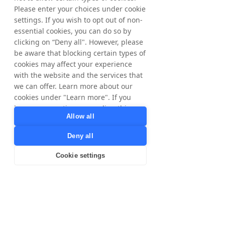
Please enter your choices under cookie
Tradedoubler legt Wert auf eine enge 
settings. If you wish to opt out of non-
Zusammenarbeit mit jedem Kunden und 
essential cookies, you can do so by
hilft ihm, Umsatz zu erzielen und auf 
clicking on “Deny all". However, please
nationaler und internationaler Ebene 
be aware that blocking certain types of
erfolgreich zu sein. Zu den Werbekunden 
cookies may affect your experience
von Tradedoubler zählen American Express, 
with the website and the services that
ClubMed, Disney, Expedia und CDON. Die 
we can offer. Learn more about our
Aktie ist an der Nasdaq OMX der 
cookies under "Learn more". If you
Stockholmer Börse notiert. Weitere 
have any questions regarding this,
Informationen finden Sie unter 
Allow all
please contact
www.tradedoubler.com
privacy@tradedoubler.com
or
Deny all
dpo@tradedoubler.com
. You can also
read more about our data processing
Cookie settings
Download the English Press Release
in our
Privacy Policy
.
Learn more
Download the Swedish Press Release
< Previous
Next >