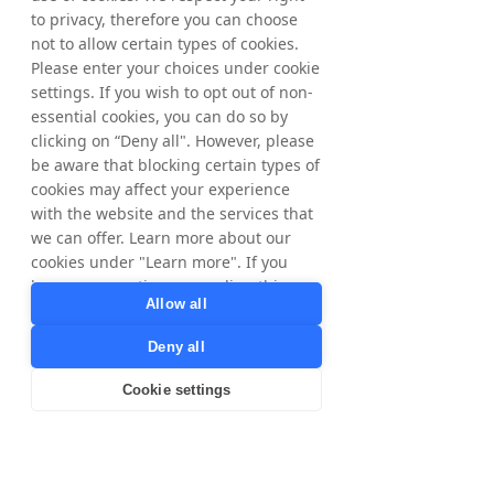
hochwertiges Netzwerk aus 130.000 
to privacy, therefore you can choose
Publishern zu erreichen, und war der erste 
not to allow certain types of cookies.
Anbieter eines integrierten E- und M-
Please enter your choices under cookie
Commerce-Angebots, mit dem 
settings. If you wish to opt out of non-
Werbetreibende ihre Online-Programme 
essential cookies, you can do so by
auf Benutzer mobiler Geräte ausweiten 
clicking on “Deny all". However, please
können.
be aware that blocking certain types of
cookies may affect your experience
Tradedoubler legt Wert auf eine enge 
with the website and the services that
Zusammenarbeit mit jedem Kunden und 
we can offer. Learn more about our
hilft ihm, Umsatz zu erzielen und auf 
cookies under "Learn more". If you
nationaler und internationaler Ebene 
have any questions regarding this,
erfolgreich zu sein. Zu den Werbekunden 
Allow all
please contact
von Tradedoubler zählen American Express, 
privacy@tradedoubler.com
or
ClubMed, Disney, Expedia und CDON. Die 
Deny all
dpo@tradedoubler.com
. You can also
Aktie ist an der Nasdaq OMX der 
read more about our data processing
Stockholmer Börse notiert. Weitere 
Cookie settings
in our
Privacy Policy
.
Informationen finden Sie unter 
www.tradedoubler.com
Learn more