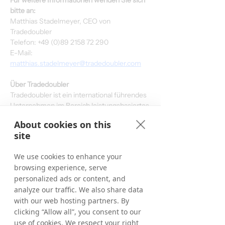
Für weitere Informationen wenden Sie sich 
bitte an:
Matthias Stadelmeyer, CEO von 
Tradedoubler
Telefon: +49 (0)89 2158 72 290
E-Mail: 
matthias.stadelmeyer@tradedoubler.com
Über Tradedoubler
Tradedoubler ist ein international führendes 
Unternehmen im Bereich leistungsbasiertes 
digitales Marketing und Technologie. 
About cookies on this
Tradedoubler wurde 1999 in Schweden 
site
gegründet und war Pionier im Affiliate-
Marketing in Europa. Das Unternehmen ist 
We use cookies to enhance your
nach wie vor das erfolgreichste 
browsing experience, serve
paneuropäische Performance-Marketing-
personalized ads or content, and
Unternehmen, das strategische 
analyze our traffic. We also share data
internationale Einblicke mit detaillierter 
länderspezifischer Expertise verbindet. 
with our web hosting partners. By
Tradedoubler hilft 2.000 Werbetreibenden, 
clicking “Allow all”, you consent to our
ihre Geschäftsziele durch sein 
use of cookies. We respect your right