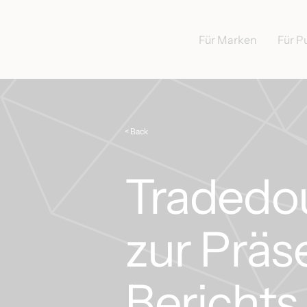
Für Marken
Für P
< Back
Tradedou
zur Präs
Berichts