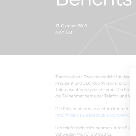
16. Oktober 2013
8:00 AM
Tradedoublers Zwischenbericht für das dri
Präsident und CEO Rob Wilson und CFO J
Telefonkonferenz präsentieren. Die Präsen
die Teilnehmer gerne per Telefon und Web
Die Präsentation wird auch im Internet übe
http://financials.tradedoubler.com/en-GB/i
Um telefonisch teilzunehmen, rufen Sie b
Schweden +46 (0) 519 993 52