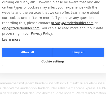
clicking on “Deny all". However, please be aware that blocking
certain types of cookies may affect your experience with the
website and the services that we can offer. Learn more about
our cookies under "Learn more". If you have any questions
bitte an:
regarding this, please contact
privacy@tradedoubler.com
or
dpo@tradedoubler.com
. You can also read more about our data
processing in our
Privacy Policy
.
Learn more
des Unternehmen im Bereich leistungsbasiertes digitales Marketing und T
ündet und war Pionier im Affiliate-Marketing in Europa. Das Unternehm
Allow all
Deny all
rformance-Marketing-Unternehmen, das strategische internationale Erk
 verbindet. Tradedoubler unterstützt 2.000 Werbetreibende dabei, ihre G
Cookie settings
000 Publishern zu erreichen. Darüber hinaus war Tradedoubler das ers
-Angebot anbot, mit dem Werbetreibende ihre Online-Programme auf B
mmenarbeit mit jedem Kunden und hilft ihm, Umsatz zu erzielen und auf
n. Zu den Werbekunden von Tradedoubler zählen American Express, ClubM
an der Nasdaq OMX der Stockholmer Börse notiert. Weitere Informatione