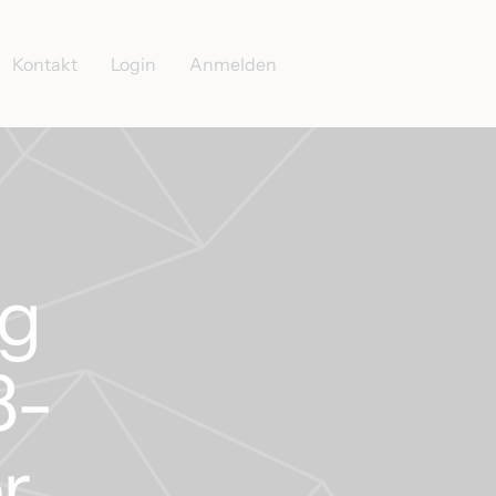
Kontakt
Login
Anmelden
ng
3-
r