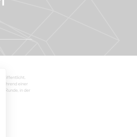
röffentlicht. 
während einer 
t-Runde, in der 