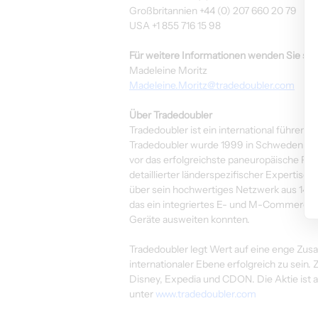
Großbritannien +44 (0) 207 660 20 79
USA +1 855 716 15 98
Für weitere Informationen wenden Sie sich 
Madeleine Moritz
Madeleine.Moritz@tradedoubler.com
Über Tradedoubler
Tradedoubler ist ein international führen
Tradedoubler wurde 1999 in Schweden gegr
vor das erfolgreichste paneuropäische Pe
detaillierter länderspezifischer Expertise
über sein hochwertiges Netzwerk aus 140.
das ein integriertes E- und M-Commerce
Geräte ausweiten konnten.
Tradedoubler legt Wert auf eine enge Zusa
internationaler Ebene erfolgreich zu sei
Disney, Expedia und CDON. Die Aktie ist 
unter 
www.tradedoubler.com