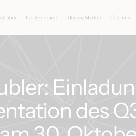
ublisher
Für Agenturen
Unsere Märkte
Über uns
bler: Einladu
entation des Q
 am 30. Oktobe