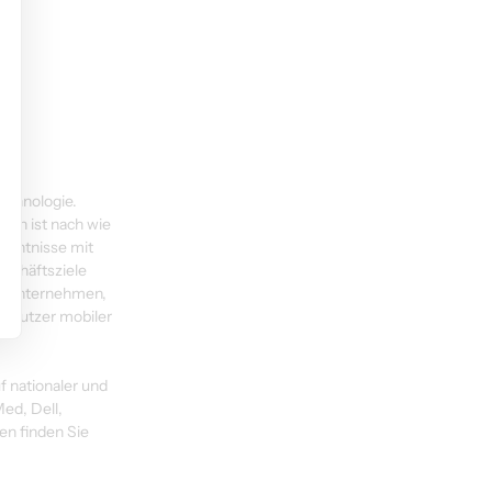
echnologie. 
en ist nach wie 
enntnisse mit 
eschäftsziele 
te Unternehmen, 
enutzer mobiler 
 nationaler und 
ed, Dell, 
n finden Sie 