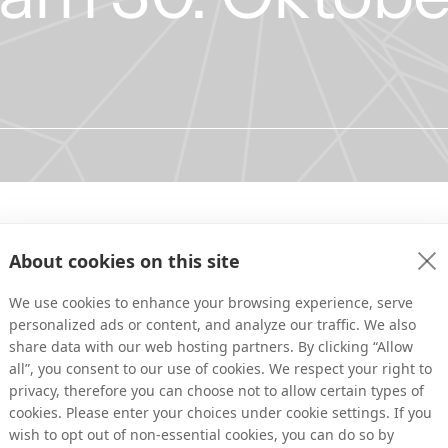
tte Quartal 2013 wird am Mittwoch, den 30. Oktober, um 8:00 Uhr MEZ ve
About cookies on this site
onas Ragnarsson werden den Bericht am selben Tag um 10:00 Uhr MEZ 
tation wird auf Englisch gehalten und endet mit einer Frage-und-Antwor
We use cookies to enhance your browsing experience, serve
cast Fragen stellen können.
personalized ads or content, and analyze our traffic. We also
share data with our web hosting partners. By clicking “Allow
rtragen, live und auf Abruf über Links auf
all”, you consent to our use of cookies. We respect your right to
nvestorrelations/
 und 
http://financialhearings.nu/131030/tradedoubler/
privacy, therefore you can choose not to allow certain types of
cookies. Please enter your choices under cookie settings. If you
itte 5 Minuten vor Vortragsbeginn eine der folgenden Nummern an:
wish to opt out of non-essential cookies, you can do so by