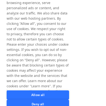
browsing experience, serve
personalized ads or content, and
analyze our traffic. We also share data
with our web hosting partners. By
clicking “Allow all”, you consent to our
use of cookies. We respect your right
Erster Monat kostenlos
to privacy, therefore you can choose
Teste Grow die ersten 30 Tage ohne Abogebühren.
not to allow certain types of cookies.
Please enter your choices under cookie
Starte jetzt
settings. If you wish to opt out of non-
essential cookies, you can do so by
clicking on “Deny all". However, please
be aware that blocking certain types of
Der Unterschied
cookies may affect your experience
Man bezahlt für
with the website and the services that
we can offer. Learn more about our
Versprechen.
cookies under "Learn more". If you
Der eine zahlt für
have any questions regarding this,
Ergebnisse.
Allow all
please contact
privacy@tradedoubler.com
or
Deny all