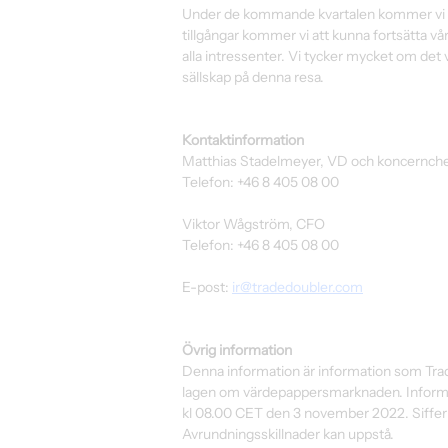
Under de kommande kvartalen kommer vi att
tillgångar kommer vi att kunna fortsätta v
alla intressenter. Vi tycker mycket om det 
sällskap på denna resa.
Kontaktinformation
Matthias Stadelmeyer, VD och koncernch
Telefon: +46 8 405 08 00
Viktor Wågström, CFO
Telefon: +46 8 405 08 00
E-post: 
ir@tradedoubler.com
Övrig information
Denna information är information som Trad
lagen om värdepappersmarknaden. Informa
kl 08.00 CET den 3 november 2022. Siffer
Avrundningsskillnader kan uppstå.