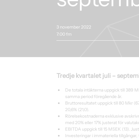
3 november 2022
7:00 fm
Tredje kvartalet juli – septe
De totala intäkterna uppgick till 389 
samma period föregående år.
Bruttoresultatet uppgick till 80 Mkr (
20,6% (21,0).
Rörelsekostnaderna exklusive avskrivni
med 20% eller 17% justerat för valutak
EBITDA uppgick till 15 MSEK (13). Just
Investeringar i immateriella tillgångar, 