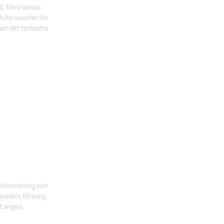
lj. Med dessa 
la resultat för 
t ditt fortsatta 
sförordning och 
oners försorg, 
 anges. 