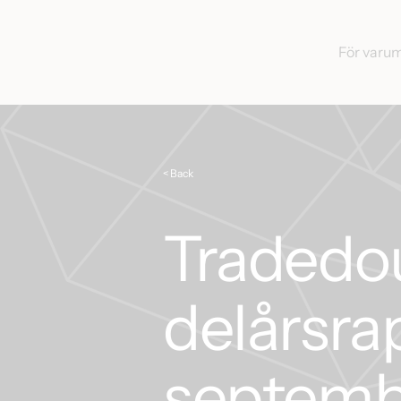
För varu
< Back
Tradedo
delårsra
septemb