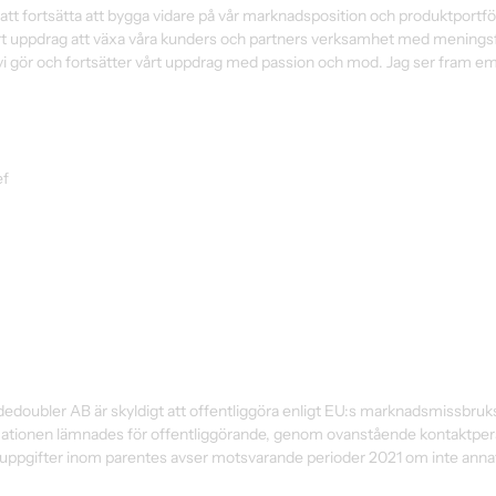
 fortsätta att bygga vidare på vår marknadsposition och produktportfö
årt uppdrag att växa våra kunders och partners verksamhet med meningsful
vi gör och fortsätter vårt uppdrag med passion och mod. Jag ser fram emo
ef
edoubler AB är skyldigt att offentliggöra enligt EU:s marknadsmissbruk
tionen lämnades för offentliggörande, genom ovanstående kontaktpers
uppgifter inom parentes avser motsvarande perioder 2021 om inte annat