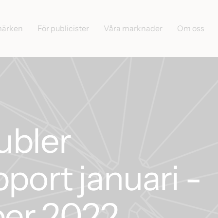
märken
För publicister
Våra marknader
Om oss
ubler
pport januari -
er 2022