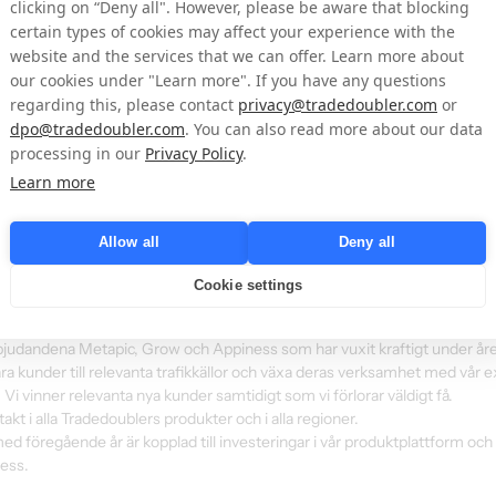
clicking on “Deny all". However, please be aware that blocking
certain types of cookies may affect your experience with the
website and the services that we can offer. Learn more about
kommentarer
our cookies under "Learn more". If you have any questions
regarding this, please contact
privacy@tradedoubler.com
or
a i samma takt som under de senaste kvartalen och den accelererade fakt
dpo@tradedoubler.com
. You can also read more about our data
processing in our
Privacy Policy
.
Learn more
t ökade med 19%, bruttovinsten med 16% och EBITDA var 18 Mkr, alla siffr
dringsrelaterade poster.
Allow all
Deny all
nande makroekonomiska omständigheter är Tradedoublers produktportfölj 
erna.
Cookie settings
ättning prestationsmarknadsföringslösningar och teknologi med affilia
judandena Metapic, Grow och Appiness som har vuxit kraftigt under åre
a kunder till relevanta trafikkällor och växa deras verksamhet med vår e
 Vi vinner relevanta nya kunder samtidigt som vi förlorar väldigt få.
ttakt i alla Tradedoublers produkter och i alla regioner.
 föregående år är kopplad till investeringar i vår produktplattform och i
ess.