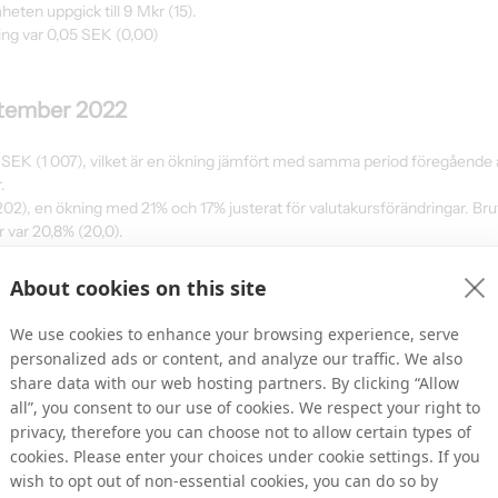
eten uppgick till 9 Mkr (15).
ning var 0,05 SEK (0,00)
ptember 2022
6 MSEK (1 007), vilket är en ökning jämfört med samma period föregående 
.
(202), en ökning med 21% och 17% justerat för valutakursförändringar. Br
 var 20,8% (20,0).
ngar och justerat för förändringsrelaterade poster uppgick till 188 Mkr (
ngar i valutakurser.
About cookies on this site
terat för förändringsrelaterade poster uppgick EBITDA till 56 MSEK (47)
 främst relaterade till produktutveckling, uppgick till 23 Mkr (22).
We use cookies to enhance your browsing experience, serve
eten uppgick till 27 Mkr (10) och summan av kassa och räntebärande fin
personalized ads or content, and analyze our traffic. We also
s slut. Nettokassan vid periodens slut uppgick till -15 MSEK (-37).
share data with our web hosting partners. By clicking “Allow
ing, var 0,32 SEK (0,34).
all”, you consent to our use of cookies. We respect your right to
edoubler cirka 30 % av aktierna i onlinevideoshoppingföretaget Onbaz, e
privacy, therefore you can choose not to allow certain types of
partnerskapsavtalet som tecknats med Onbaz kommer att ge gruppen tillg
cookies. Please enter your choices under cookie settings. If you
ökar dess nuvarande erbjudande och produkter inom den växande markna
wish to opt out of non-essential cookies, you can do so by