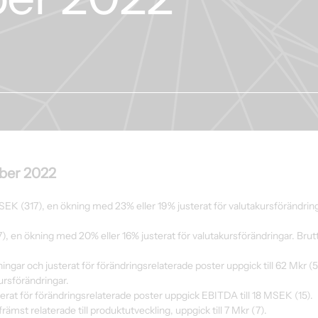
mber 2022
MSEK (317), en ökning med 23% eller 19% justerat för valutakursförändrin
67), en ökning med 20% eller 16% justerat för valutakursförändringar. Bru
ngar och justerat för förändringsrelaterade poster uppgick till 62 Mkr (5
ursförändringar.
erat för förändringsrelaterade poster uppgick EBITDA till 18 MSEK (15).
främst relaterade till produktutveckling, uppgick till 7 Mkr (7).