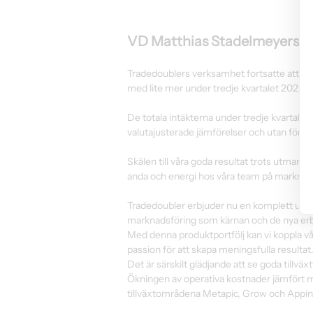
VD Matthias Stadelmeyers 
Tradedoublers verksamhet fortsatte att väx
med lite mer under tredje kvartalet 2022.
De totala intäkterna under tredje kvartale
valutajusterade jämförelser och utan förän
Skälen till våra goda resultat trots utma
anda och energi hos våra team på marknad
Tradedoubler erbjuder nu en komplett upps
marknadsföring som kärnan och de nya erb
Med denna produktportfölj kan vi koppla vår
passion för att skapa meningsfulla resultat.
Det är särskilt glädjande att se goda tillväx
Ökningen av operativa kostnader jämfört med
tillväxtområdena Metapic, Grow och Appin