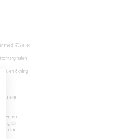
år med 17% eller 
uttomarginalen 
155), en ökning 
.
ansiella 
tt svenskt 
ång till 
den för 