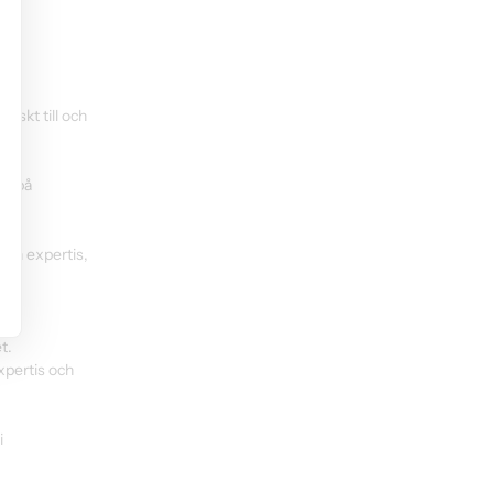
iskt till och 
or på 
och expertis, 
te-
t.
xpertis och 
 