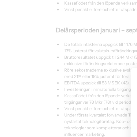
Kassaflödet från den löpande verksamh
Vinst per aktie, före och efter utspäd
Delårsperioden januari – se
De totala intäkterna uppgick till 1 17
13% justerat för valutakursförändringar
Bruttoresultatet uppgick till 244 Mkr 
exklusive förändringsrelaterade poster
Rörelsekostnaderna exklusive avskrivni
med 21% eller 18% justerat för förändri
EBITDA uppgick till 53 MSEK (43). Jus
Investeringar i immateriella tillgångar,
Kassaflödet från den löpande verksamh
tillgångar var 78 Mkr (78) vid perioden
Vinst per aktie, före och efter utspädn
Under första kvartalet förvärvade Trad
nystartat teknologiföretag. Köp- och 
teknologier som kompletterar och ut
influencer marketing.