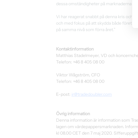
dessa omständigheter på marknaderna förä
Vi har reagerat snabbt på denna kris och h
och med fokus på att skydda både företage
på samma nivå som förra året.”
Kontaktinformation
Matthias Stadelmeyer, VD och koncernch
Telefon: +46 8 405 08 00
Viktor Wågström, CFO
Telefon: +46 8 405 08 00
E-post: 
ir@tradedoubler.com
Övrig information
Denna information är information som Trad
lagen om värdepappersmarknaden. Informa
kl 08.00 CET den 7 maj 2020. Sifferuppgif