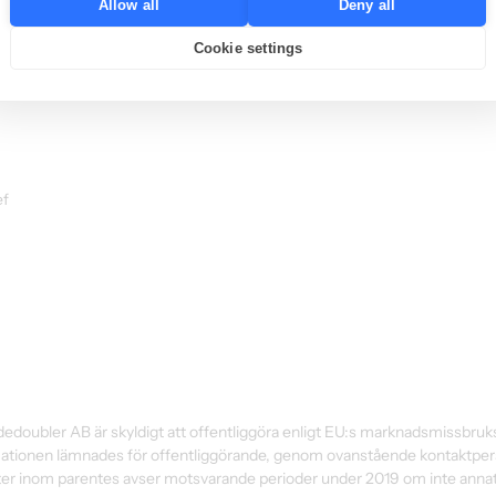
Allow all
Deny all
ndras hela tiden.
Cookie settings
ar kunnat anpassa kostnaderna avsevärt. Detta har skett i nära samarbet
t och de anställda som arbetar på Tradedoubler. Med dessa mått är EBIT
ef
edoubler AB är skyldigt att offentliggöra enligt EU:s marknadsmissbruk
tionen lämnades för offentliggörande, genom ovanstående kontaktpers
ter inom parentes avser motsvarande perioder under 2019 om inte annat