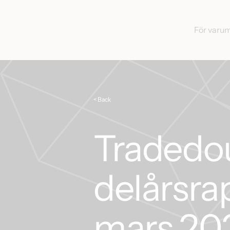
För varu
< Back
Tradedo
delårsra
mars 20