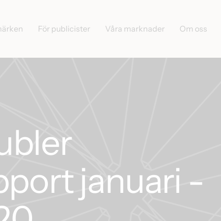
märken
För publicister
Våra marknader
Om oss
ubler
pport januari -
20