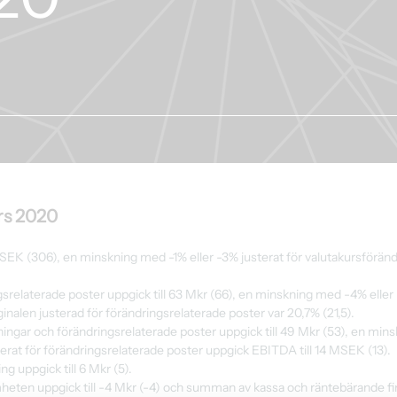
ars 2020
EK (306), en minskning med -1% eller -3% justerat för valutakursföränd
gsrelaterade poster uppgick till 63 Mkr (66), en minskning med -4% eller 
inalen justerad för förändringsrelaterade poster var 20,7% (21,5).
ingar och förändringsrelaterade poster uppgick till 49 Mkr (53), en min
erat för förändringsrelaterade poster uppgick EBITDA till 14 MSEK (13).
ng uppgick till 6 Mkr (5).
eten uppgick till -4 Mkr (-4) och summan av kassa och räntebärande fin