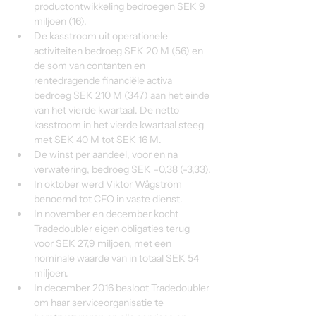
productontwikkeling bedroegen SEK 9 
miljoen (16).
De kasstroom uit operationele 
activiteiten bedroeg SEK 20 M (56) en 
de som van contanten en 
rentedragende financiële activa 
bedroeg SEK 210 M (347) aan het einde 
van het vierde kwartaal. De netto 
kasstroom in het vierde kwartaal steeg 
met SEK 40 M tot SEK 16 M.
De winst per aandeel, voor en na 
verwatering, bedroeg SEK –0,38 (-3,33).
In oktober werd Viktor Wågström 
benoemd tot CFO in vaste dienst.
In november en december kocht 
Tradedoubler eigen obligaties terug 
voor SEK 27,9 miljoen, met een 
nominale waarde van in totaal SEK 54 
miljoen.
In december 2016 besloot Tradedoubler 
om haar serviceorganisatie te 