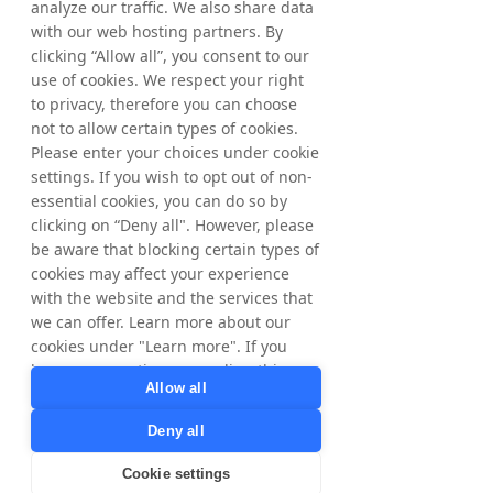
analyze our traffic. We also share data
with our web hosting partners. By
clicking “Allow all”, you consent to our
Overige informatie
Deze informatie is informatie die 
use of cookies. We respect your right
Tradedoubler AB verplicht openbaar moet 
to privacy, therefore you can choose
maken krachtens de EU-verordening inzake 
not to allow certain types of cookies.
marktmisbruik en de Zweedse wet op de 
Please enter your choices under cookie
effectenmarkten. De informatie werd ter 
settings. If you wish to opt out of non-
publicatie ingediend via het agentschap van 
essential cookies, you can do so by
de hierboven vermelde contactpersonen 
clicking on “Deny all". However, please
om 08.00 uur CET op 2 februari 2017. 
be aware that blocking certain types of
Numerieke gegevens tussen haakjes 
cookies may affect your experience
hebben betrekking op de overeenkomstige 
with the website and the services that
perioden in 2015, tenzij anders vermeld. Er 
we can offer. Learn more about our
kunnen afrondingsverschillen ontstaan.
cookies under "Learn more". If you
have any questions regarding this,
Download the English Report
Allow all
please contact
privacy@tradedoubler.com
or
Deny all
dpo@tradedoubler.com
. You can also
Download the Swedish Report
read more about our data processing
Cookie settings
< Previous
Next >
in our
Privacy Policy
.