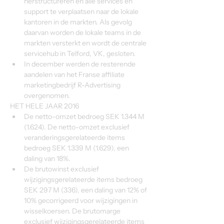
herstructureren en alle services en 
support te verplaatsen naar de lokale 
kantoren in de markten. Als gevolg 
daarvan worden de lokale teams in de 
markten versterkt en wordt de centrale 
servicehub in Telford, VK, gesloten.
In december werden de resterende 
aandelen van het Franse affiliate 
marketingbedrijf R-Advertising 
overgenomen.
HET HELE JAAR 2016
De netto-omzet bedroeg SEK 1.344 M 
(1.624). De netto-omzet exclusief 
veranderingsgerelateerde items 
bedroeg SEK 1.339 M (1.629), een 
daling van 18%.
De brutowinst exclusief 
wijzigingsgerelateerde items bedroeg 
SEK 297 M (336), een daling van 12% of 
10% gecorrigeerd voor wijzigingen in 
wisselkoersen. De brutomarge 
exclusief wijzigingsgerelateerde items 