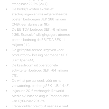
steeg naar 22,2% (20,7).
De bedrijfskosten exclusief 
afschrijvingen en wisselgerelateerde 
posten bedroegen SEK 286 miljoen 
(348), een daling van 18%.
De EBITDA bedroeg SEK -6 miljoen 
(-36). Exclusief wijzigingsgerelateerde 
posten bedroeg de EBITDA SEK 11 
miljoen (-11).
De gekapitaliseerde uitgaven voor 
productontwikkeling bedroegen SEK 
36 miljoen (44).
De kasstroom uit operationele 
activiteiten bedroeg SEK -64 miljoen 
(19).
De winst per aandeel, vóór en na 
verwatering, bedroeg SEK -1,18 (-4,48).
In januari 2016 verhoogde Reworld 
Media SA haar belang in Tradedoubler 
van 17,8% naar 29,95%.
Tradedoubler breidt uit naar Azië met 