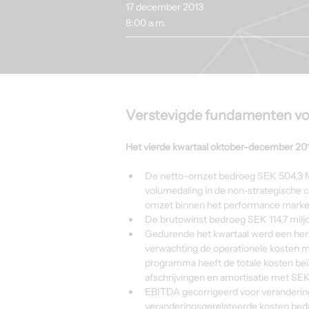
17 december 2013
8:00 a.m.
Verstevigde fundamenten vo
Het vierde kwartaal oktober-december 20
De netto-omzet bedroeg SEK 504,3 M (
volumedaling in de non-strategische c
omzet binnen het performance marketin
De brutowinst bedroeg SEK 114,7 miljo
Gedurende het kwartaal werd een her
verwachting de operationele kosten me
programma heeft de totale kosten be
afschrijvingen en amortisatie met SEK
EBITDA gecorrigeerd voor verandering
veranderingsgerelateerde kosten bedro