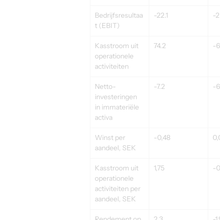
Bedrijfsresultaa
-22.1
-2
t (EBIT)
Kasstroom uit 
74.2
-6
operationele 
activiteiten
Netto-
-7.2
-6
investeringen 
in immateriële 
activa
Winst per 
-0,48
0,
aandeel, SEK
Kasstroom uit 
1,75
-0
operationele 
activiteiten per 
aandeel, SEK
Rendement op 
2.3
-1