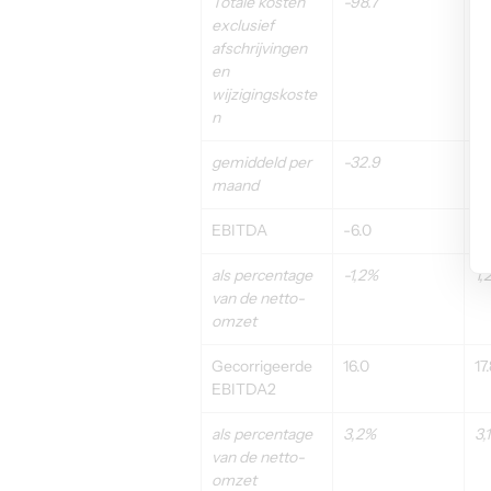
Totale kosten 
-98.7
-1
exclusief 
afschrijvingen 
en 
wijzigingskoste
n
gemiddeld per 
-32.9
-3
maand
EBITDA
-6.0
6.
als percentage 
-1,2%
1,
van de netto-
omzet
Gecorrigeerde 
16.0
17
EBITDA2
als percentage 
3,2%
3,
van de netto-
omzet