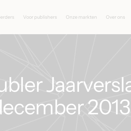
eerders
Voor publishers
Onze markten
Over ons
bler Jaarversl
-december 2013