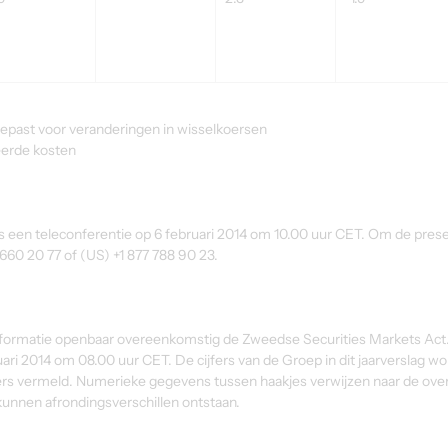
epast voor veranderingen in wisselkoersen
eerde kosten
s een teleconferentie op 6 februari 2014 om 10.00 uur CET. Om de presen
 660 20 77 of (US) +1 877 788 90 23.
informatie openbaar overeenkomstig de Zweedse Securities Markets Act.
uari 2014 om 08.00 uur CET. De cijfers van de Groep in dit jaarverslag w
anders vermeld. Numerieke gegevens tussen haakjes verwijzen naar de ov
 kunnen afrondingsverschillen ontstaan.