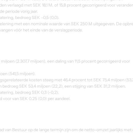
n verlaagd met SEK 18,1 M, of 15,8 procent gecorrigeerd voor verander
e periode vorig jaar.
atering, bedroeg SEK -0,5 (0,0).
tielening met een nominale waarde van SEK 250 M uitgegeven. De opbr
vangen vóór het einde van de verslagperiode.
ljoen (2.307,7 miljoen), een daling van 11,5 procent gecorrigeerd voor 
en (541,5 miljoen).
gsgerelateerde kosten steeg met 46,4 procent tot SEK 75,4 miljoen (53
n bedroeg SEK 53,4 miljoen (22,2), een stijging van SEK 31,2 miljoen.
atering, bedroeg SEK 0,3 (-0,2).
d voor van SEK 0,25 (0,0) per aandeel.
aad van Bestuur op de lange termijn zijn om de netto-omzet jaarlijks met