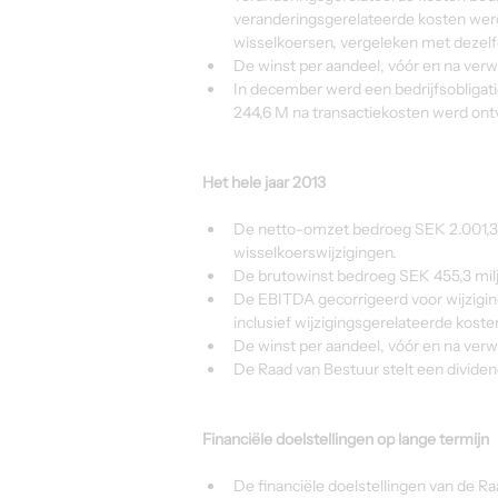
veranderingsgerelateerde kosten werde
wisselkoersen, vergeleken met dezelfd
De winst per aandeel, vóór en na verw
In december werd een bedrijfsobliga
244,6 M na transactiekosten werd ont
Het hele jaar 2013
De netto-omzet bedroeg SEK 2.001,3 mi
wisselkoerswijzigingen.
De brutowinst bedroeg SEK 455,3 miljo
De EBITDA gecorrigeerd voor wijzigin
inclusief wijzigingsgerelateerde koste
De winst per aandeel, vóór en na verw
De Raad van Bestuur stelt een dividen
Financiële doelstellingen op lange termijn
De financiële doelstellingen van de R