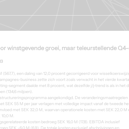
or winstgevende groei, maar teleurstellende Q4
13
567,7), een daling van 12,0 procent gecorrigeerd voor wisselkoerswijzi
ampagnes-business zette zich voort zoals verwacht in het vierde kwarta
g-segment daalde met 8 procent, wat dezelfde j/j-trend is als in het d
en (134,6 miljoen).
structureringsprogramma aangekondigd. De veranderingsmaatregelen z
t SEK 55 M per jaar verlagen met volledige impact vanaf de tweede helf
ïnvloed met SEK 32,0 M, waarvan operationele kosten met SEK 22,0 M 
 10,0 M.
sgerelateerde kosten bedroeg SEK 16,0 M (17,8). EBITDA inclusief 
eg SEK -6,0 M (6,9). De totale kosten exclusief afschrijvingen en 