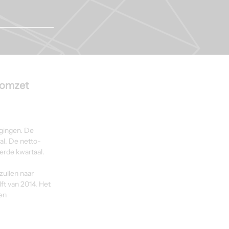
-omzet
gingen. De 
al. De netto-
erde kwartaal.
ullen naar 
t van 2014. Het 
en 