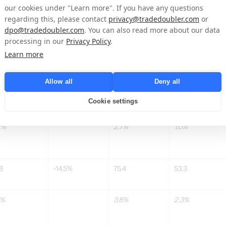
16,8
-15,8%
-379.9
-488.2
our cookies under "Learn more". If you have any questions
regarding this, please contact
privacy@tradedoubler.com
or
dpo@tradedoubler.com
. You can also read more about our data
processing in our
Privacy Policy
.
Learn more
8.9
-31.7
-40.7
Allow all
Deny all
Cookie settings
9
-175,9%
53.4
22.2
2%
2,7%
1,0%
.8
-14,5%
75.4
53.3
1%
3,8%
2,3%