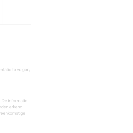
tatie te volgen, 
 De informatie 
orden erkend 
ereenkomstige 