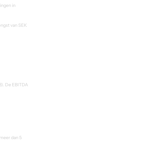
ingen in 
engst van SEK 
,3). De EBITDA 
 meer dan 5 