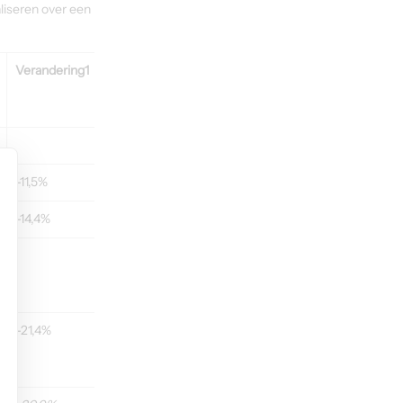
liseren over een 
Verandering1
-11,5%
-14,4%
-21,4%