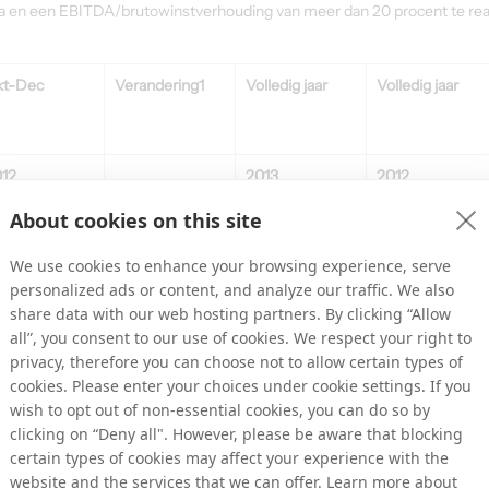
luta en een EBITDA/brutowinstverhouding van meer dan 20 procent te rea
kt-Dec
Verandering1
Volledig jaar
Volledig jaar
12
2013
2012
About cookies on this site
7.7
-12,0%
2.001,3
2.307,7
We use cookies to enhance your browsing experience, serve
4.6
-15,6%
455.3
541.5
personalized ads or content, and analyze our traffic. We also
,7%
22,7%
23,5%
share data with our web hosting partners. By clicking “Allow
all”, you consent to our use of cookies. We respect your right to
privacy, therefore you can choose not to allow certain types of
cookies. Please enter your choices under cookie settings. If you
27.6
-5,7%
-401.9
-519.3
wish to opt out of non-essential cookies, you can do so by
clicking on “Deny all". However, please be aware that blocking
certain types of cookies may affect your experience with the
website and the services that we can offer. Learn more about