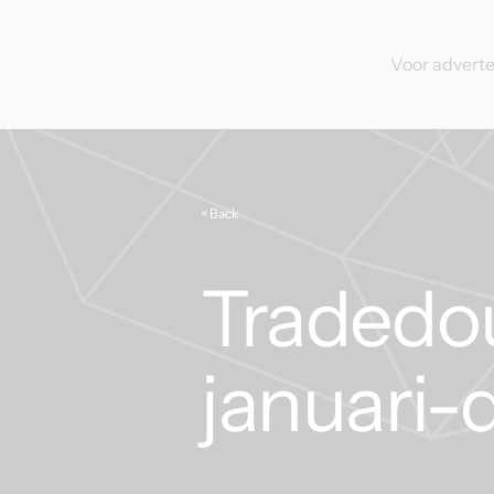
Voor advert
< Back
Tradedou
januari