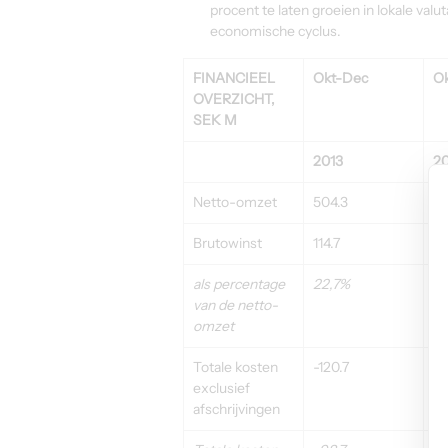
procent te laten groeien in lokale va
economische cyclus.
FINANCIEEL 
Okt-Dec
O
OVERZICHT, 
SEK M
2013
20
Netto-omzet
504.3
56
Brutowinst
114.7
13
als percentage 
22,7%
23
van de netto-
omzet
Totale kosten 
-120.7
-1
exclusief 
afschrijvingen