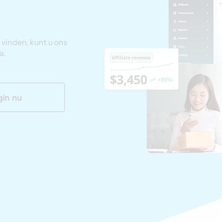
vinden, kunt u ons
a.
in nu