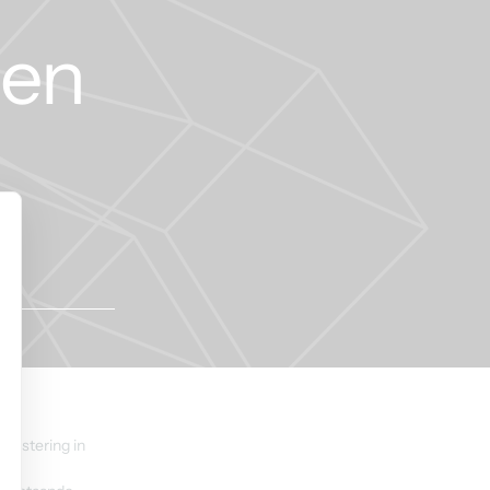
nen
vestering in 