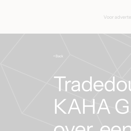
Voor advert
< Back
Tradedo
KAHA G
over, ee