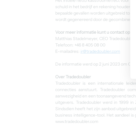
Het initiële netto kasstroomeffect voor Tra
schuld in het bedrijf en rekening houdend me
bepaalde gevallen worden uitgebreid tot 2
wordt gegenereerd door de gecombineerde 
Voor meer informatie kunt u contact opn
Matthias Stadelmeyer, CEO Tradedoubler
Telefoon: +46 8 405 08 00
E-mailadres:
ir@tradedoubler.com
De informatie werd op 2 juni 2023 om 08:0
Over Tradedoubler
Tradedoubler is een internationale leid
connecties aanstuurt. Tradedoubler comb
aanwezigheid en een toonaangevend techn
uitgevers. Tradedoubler werd in 1999 in 
Sindsdien heeft het zijn aanbod uitgebreid
business intelligence-tool. Het aandeel 
www.tradedoubler.com