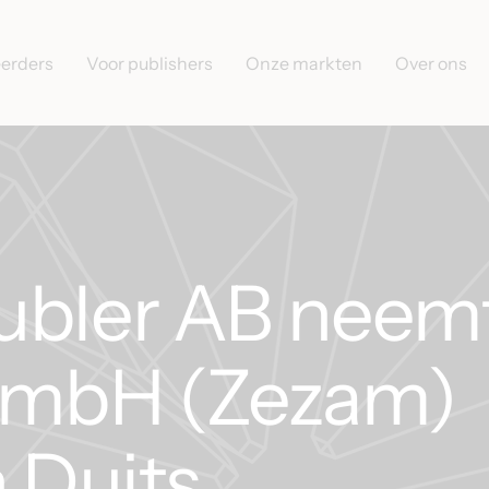
eerders
Voor publishers
Onze markten
Over ons
ubler AB neem
mbH (Zezam)
n Duits