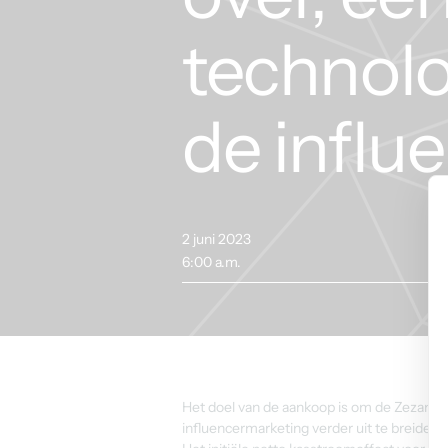
technolo
de influ
2 juni 2023
6:00 a.m.
Het doel van de aankoop is om de Zezam-ac
influencermarketing verder uit te breiden.