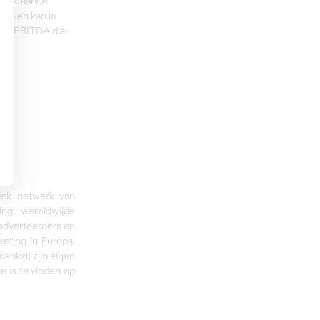
 uitstaande 
026 en kan in 
 de EBITDA die 
iek netwerk van 
ng, wereldwijde 
dverteerders en 
eting in Europa. 
nkzij zijn eigen 
 is te vinden op