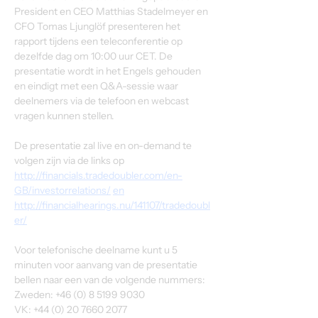
President en CEO Matthias Stadelmeyer en 
CFO Tomas Ljunglöf presenteren het 
rapport tijdens een teleconferentie op 
dezelfde dag om 10:00 uur CET. De 
presentatie wordt in het Engels gehouden 
en eindigt met een Q&A-sessie waar 
deelnemers via de telefoon en webcast 
vragen kunnen stellen.
De presentatie zal live en on-demand te 
volgen zijn via de links op 
http://financials.tradedoubler.com/en-
GB/investorrelations/
en
http://financialhearings.nu/141107/tradedoubl
er/
Voor telefonische deelname kunt u 5 
minuten voor aanvang van de presentatie 
bellen naar een van de volgende nummers:
Zweden: +46 (0) 8 5199 9030
VK: +44 (0) 20 7660 2077