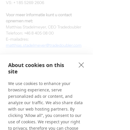
VS: + 1 85 5269 2606
Voor meer informatie kunt u contact 
opnemen met:
Matthias Stadelmeyer, CEO Tradedoubler
Telefoon: +46 8 405 08 00
E-mailadres: 
matthias.stadelmeyer@tradedoubler.com
Over Tradedoubler
Tradedoubler is een internationale leider in 
About cookies on this
prestatiegerichte digitale marketing en 
site
technologie. Tradedoubler werd in 1999 
opgericht in Zweden en was een pionier op 
We use cookies to enhance your
het gebied van affiliate marketing in Europa. 
browsing experience, serve
Het is nog steeds het meest succesvolle 
personalized ads or content, and
pan-Europese prestatiemarketingbedrijf, 
analyze our traffic. We also share data
dat strategisch internationaal inzicht 
with our web hosting partners. By
combineert met gedetailleerde expertise in 
clicking “Allow all”, you consent to our
het land. Het helpt 2000 adverteerders hun 
use of cookies. We respect your right
bedrijfsdoelen te bereiken via het 
to privacy, therefore you can choose