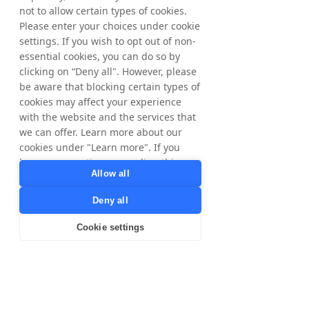
hoogwaardige netwerk van 130.000 
not to allow certain types of cookies.
uitgevers en was de eerste die een 
Please enter your choices under cookie
geïntegreerd e- en m-commerce-aanbod 
settings. If you wish to opt out of non-
aanbood om adverteerders te helpen hun 
essential cookies, you can do so by
online programma's uit te breiden naar 
clicking on “Deny all". However, please
gebruikers op mobiele apparaten.
be aware that blocking certain types of
cookies may affect your experience
Tradedoubler streeft naar nauwe 
with the website and the services that
samenwerking met elke klant, om hen te 
helpen inkomsten te genereren en 
we can offer. Learn more about our
succesvol te zijn op nationale en 
cookies under "Learn more". If you
internationale schaal. Onder de 
have any questions regarding this,
Allow all
adverteerders van Tradedoubler bevinden 
please contact
zich American Express, ClubMed, Disney, 
privacy@tradedoubler.com
or
Deny all
Expedia en CDON. Het aandeel is 
dpo@tradedoubler.com
. You can also
genoteerd op Nasdaq OMX op de 
read more about our data processing
Cookie settings
Stockholm Exchange. Meer informatie is te 
in our
Privacy Policy
.
vinden op 
www.tradedoubler.com
Learn more
Download the English Press Release