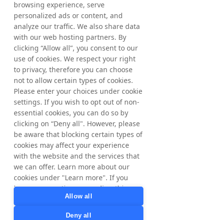
browsing experience, serve
personalized ads or content, and
analyze our traffic. We also share data
Coordonnées
with our web hosting partners. By
Matthias Stadelmeyer, président-directeur 
clicking “Allow all”, you consent to our
général
use of cookies. We respect your right
Téléphone : +46 8 405 08 00
to privacy, therefore you can choose
Viktor Wågström, directeur financier
not to allow certain types of cookies.
Téléphone : +46 8 405 08 00
Please enter your choices under cookie
settings. If you wish to opt out of non-
Courriel : 
ir@tradedoubler.com
essential cookies, you can do so by
clicking on “Deny all". However, please
Autres informations
be aware that blocking certain types of
Ces informations sont des informations que 
cookies may affect your experience
Tradedoubler AB est tenue de rendre 
with the website and the services that
publiques conformément au règlement sur 
we can offer. Learn more about our
les abus de marché de l'UE et à la loi 
cookies under "Learn more". If you
suédoise sur les marchés des valeurs 
have any questions regarding this,
mobilières. Les informations ont été 
Allow all
please contact
soumises pour publication, par 
privacy@tradedoubler.com
or
l'intermédiaire des personnes de contact 
Deny all