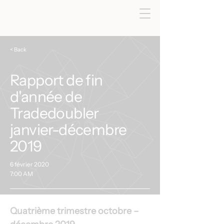
< Back
Rapport de fin
d'année de
Tradedoubler
janvier-décembre
2019
6 février 2020
7:00 AM
Quatrième trimestre octobre – 