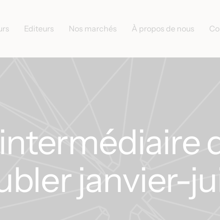
urs
Editeurs
Nos marchés
À propos de nous
Co
intermédiaire 
bler janvier-ju