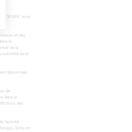
vé à 16 SEK, tous 
nceurs et des 
dans le 
nce via la 
 notoriété de la 
uent désormais 
aux de 
es dans le 
ffichons des 
 l'activité 
Metapic, Grow et 