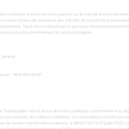
ons continuer à renforcer notre position sur le marché et notre portefeui
re notre mission de croissance des activités de nos clients et partenair
rties prenantes. Nous aimons beaucoup ce que nous faisons et poursuivon
e poursuivre votre cheminement en votre compagnie.
 général,
phone : +46 8 405 08 00
ue Tradedoubler AB est tenue de rendre publiques conformément au règ
e sur les marchés des valeurs mobilières. Les informations ont été soumi
nnes de contact mentionnées ci-dessus, à 08h00 CET le 21 juillet 2022. 