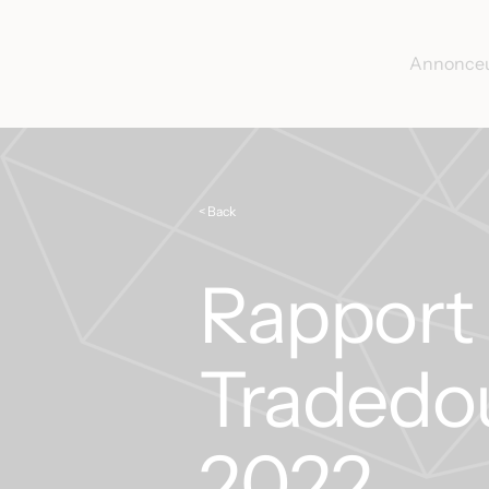
Annonce
< Back
Rapport 
Tradedou
2022