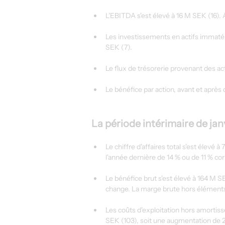
L'EBITDA s'est élevé à 16 M SEK (16). A
Les investissements en actifs immatéri
SEK (7).
Le flux de trésorerie provenant des acti
Le bénéfice par action, avant et après d
La période intérimaire de jan
Le chiffre d'affaires total s'est élev
l'année dernière de 14 % ou de 11 % co
Le bénéfice brut s'est élevé à 164 M S
change. La marge brute hors éléments l
Les coûts d'exploitation hors amortis
SEK (103), soit une augmentation de 2