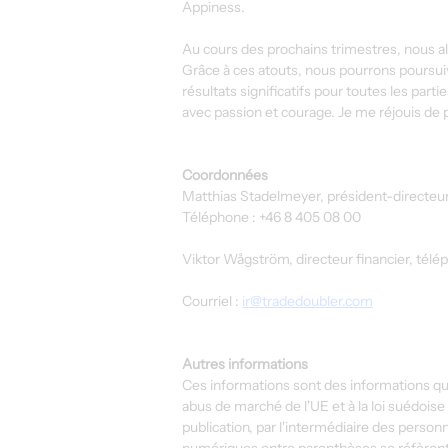
Appiness.
Au cours des prochains trimestres, nous all
Grâce à ces atouts, nous pourrons poursuiv
résultats significatifs pour toutes les pa
avec passion et courage. Je me réjouis d
Coordonnées
Matthias Stadelmeyer, président-directeur
Téléphone : +46 8 405 08 00
Viktor Wågström, directeur financier, télé
Courriel : 
ir@tradedoubler.com
Autres informations
Ces informations sont des informations q
abus de marché de l'UE et à la loi suédois
publication, par l'intermédiaire des perso