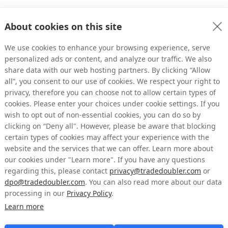
Ajusté pour les éléments liés aux variations, l'EBITDA s'est élevé à 39 
About cookies on this site
els, principalement liés au développement de produits, se sont élevés à 
We use cookies to enhance your browsing experience, serve
personalized ads or content, and analyze our traffic. We also
share data with our web hosting partners. By clicking “Allow
tivités d'exploitation se sont élevés à 18 M SEK (-5) et la somme des liq
levée à 85 M SEK (55) à la fin de la période. La trésorerie nette à la fin de 
all”, you consent to our use of cookies. We respect your right to
privacy, therefore you can choose not to allow certain types of
cookies. Please enter your choices under cookie settings. If you
ilution, était de 0,27 SEK (0,33).
wish to opt out of non-essential cookies, you can do so by
clicking on “Deny all". However, please be aware that blocking
cquis environ 30 % des parts de la société de vente de vidéos en ligne 
certain types of cookies may affect your experience with the
'achat et de partenariat signé avec Onbaz donnera au groupe accès à des
website and the services that we can offer. Learn more about
t ses produits actuels sur le marché en pleine croissance du marketing 
our cookies under "Learn more". If you have any questions
regarding this, please contact
privacy@tradedoubler.com
or
dpo@tradedoubler.com
. You can also read more about our data
ias Stadelmeyer
processing in our
Privacy Policy
.
Learn more
é à se développer positivement au deuxième trimestre 2022 et nous avon
 résultats basés sur notre positionnement sur le marché et notre portefeu