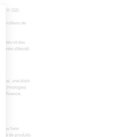
M SEK (32).
14 millions de 
uidités et des 
l'année s'élevait 
Onbaz, une start-
 technologies 
d'influence.
s pu faire 
ille de produits 