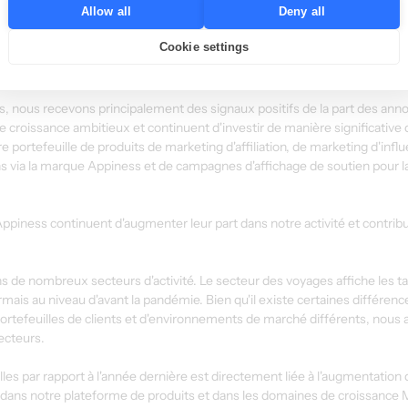
Allow all
Deny all
Cookie settings
s total a augmenté de 12 %, le bénéfice brut de 18 % et l'EBITDA s'est éle
son ajustée des devises et sans éléments liés aux changements.
 nous recevons principalement des signaux positifs de la part des anno
de croissance ambitieux et continuent d'investir de manière significative 
portefeuille de produits de marketing d'affiliation, de marketing d'influe
ns via la marque Appiness et de campagnes d'affichage de soutien pour la
piness continuent d'augmenter leur part dans notre activité et contrib
 de nombreux secteurs d'activité. Le secteur des voyages affiche les t
rmais au niveau d'avant la pandémie. Bien qu'il existe certaines différenc
rtefeuilles de clients et d'environnements de marché différents, nous a
ecteurs.
 par rapport à l'année dernière est directement liée à l'augmentation de
dans notre plateforme de produits et dans les domaines de croissance 